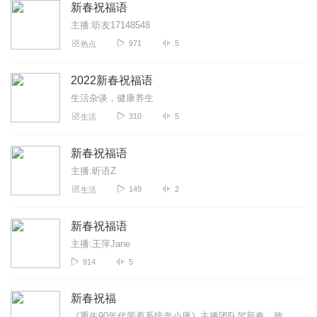
新春祝福语
主播:听友17148548
971
5
热点
2022新春祝福语
生活杂谈，健康养生
310
5
生活
新春祝福语
主播:昕语Z
149
2
生活
新春祝福语
主播:王萍Jane
914
5
新春祝福
《重生90年代带着系统奔小康》主播团队贺新春。致听众：感谢您一年的聆听。马年伊始，愿您脚下有坦途，心中有山海。无论何时，我们的声音，都是您温暖的归处。致同行：以...