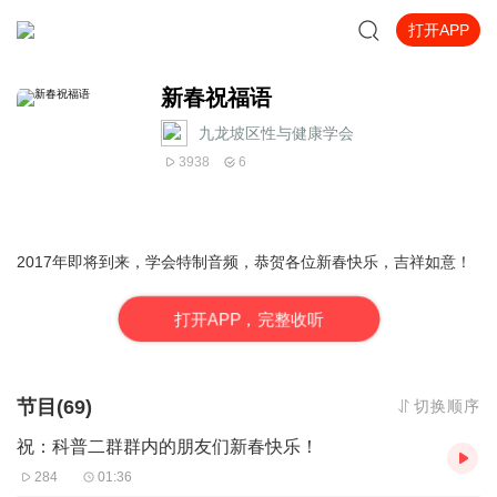
打开APP
新春祝福语
九龙坡区性与健康学会
3938
6
2017年即将到来，学会特制音频，恭贺各位新春快乐，吉祥如意！
打
开
A
P
P，完整收听
节目(69)
切换顺序
祝：科普二群群内的朋友们新春快乐！
284
01:36