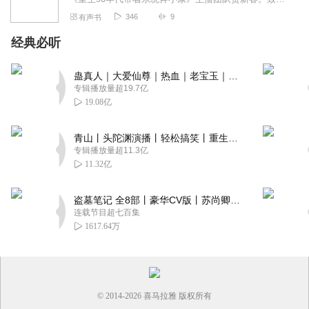
346
9
有声书
经典必听
蛊真人｜大爱仙尊｜热血｜老宝玉｜多人VIP免费有声剧
专辑播放量超19.7亿
19.08亿
青山丨头陀渊演播丨轻松搞笑丨重生穿越丨古代权谋丨VIP免费 | 多人有声剧
专辑播放量超11.3亿
11.32亿
盗墓笔记 全8部丨豪华CV版丨苏尚卿&边江 领衔 多人有声剧丨冠声文化丨南派三叔
连载节目超七百集
1617.64万
© 2014-
2026
喜马拉雅 版权所有