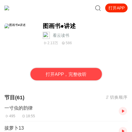
打开APP
图画书●讲述
看云读书
2.13万
586
打
开
A
P
P，完整收听
节目(61)
切换顺序
一寸虫的韵律
495
18:55
拔萝卜13