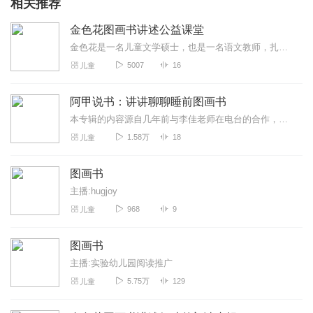
相关推荐
金色花图画书讲述公益课堂
金色花是一名儿童文学硕士，也是一名语文教师，扎根一线教育教学十年。从2005年开始，就关注绘本和图画书系列的研究。2012年开始，一直从事绘本故事宣讲和公益活动...
5007
16
儿童
阿甲说书：讲讲聊聊睡前图画书
本专辑的内容源自几年前与李佳老师在电台的合作，只用声音讲图画书（绘本）故事，尝试用讲讲聊聊的方式，尽可能将图画书中的“文图故事”（不限于文字部分）通过声音传递给...
1.58万
18
儿童
图画书
主播:hugjoy
968
9
儿童
图画书
主播:实验幼儿园阅读推广
5.75万
129
儿童