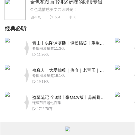
金色花图画书讲述妈咪的朗读专辑
金色花情感美文共读时光！
554
8
生活
经典必听
青山丨头陀渊演播丨轻松搞笑丨重生穿越丨古代权谋丨VIP免费 | 多人有声剧
专辑播放量超11.3亿
11.36亿
蛊真人｜大爱仙尊｜热血｜老宝玉｜多人VIP免费有声剧
专辑播放量超19.1亿
19.11亿
盗墓笔记 全8部丨豪华CV版丨苏尚卿&边江 领衔 多人有声剧丨冠声文化丨南派三叔
连载节目超七百集
1722.70万