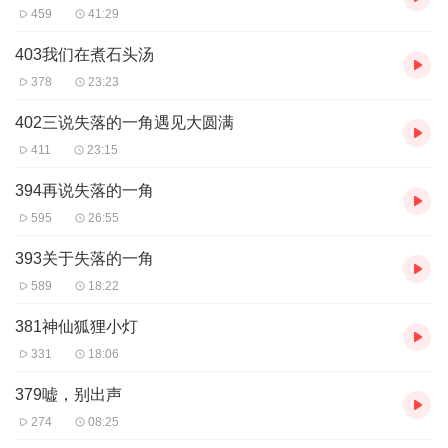
459
41:29
403我们在煮石头汤
378
23:23
402三说失落的一角遇见大圆满
411
23:15
394再说失落的一角
595
26:55
393关于失落的一角
589
18:22
381神仙狐狸小灯
331
18:06
379嘘，别出声
274
08:25