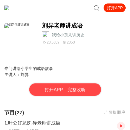
打开APP
刘异老师讲成语
我给小孩儿讲历史
23.53万
2353
专门讲给小学生的成语故事
主讲人：刘异
打
开
A
P
P，完整收听
节目(27)
切换顺序
1.叶公好龙|刘异老师讲成语