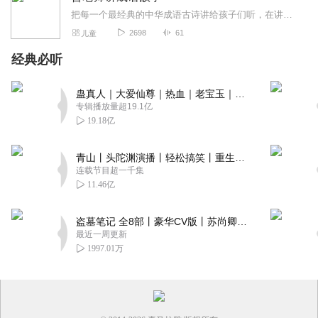
把每一个最经典的中华成语古诗讲给孩子们听，在讲的过程中提问，让孩子们参与互动，既可提高孩子们兴趣，又可发散孩子们思维，使孩子汲取传统文化精华，也可提高了孩子们文...
2698
61
儿童
经典必听
蛊真人｜大爱仙尊｜热血｜老宝玉｜多人VIP免费有声剧
专辑播放量超19.1亿
19.18亿
青山丨头陀渊演播丨轻松搞笑丨重生穿越丨古代权谋丨VIP免费 | 多人有声剧
连载节目超一千集
11.46亿
盗墓笔记 全8部丨豪华CV版丨苏尚卿&边江 领衔 多人有声剧丨冠声文化丨南派三叔
最近一周更新
1997.01万