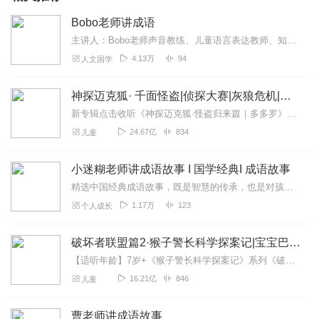
Bobo老师讲成语
主讲人：Bobo老师声音教练、儿童语言表达教师、知名网络电台主播，全网电台节目收听量过亿，声音训练营培养学员过万，配音出版的儿童科普动画《这是什么·阿嘟白泽》《...
4.13万
94
人文国学
神探迈克狐· 千面怪盗|侦探大赛|灰狼危机|多多罗
新专辑点击收听《神探迈克狐·怪盗归来篇｜多多罗》！！！>>>点击进入主播橱窗购买《神探迈克狐》系列图书吧!<<<多多罗故事【点击前往】收听多多罗其他好玩有趣的故...
24.67亿
834
儿童
小迷糊老师讲成语故事 I 国学经典I 成语故事
精选中国经典成语故事，既是智慧的传承，也是对孩子们最美好的礼物
1.17万
123
个人成长
破坏者联盟篇2·猴子警长科学探案记|宝宝巴士故事
【适听年龄】7岁+《猴子警长科学探案记》系列《破坏者联盟篇1·猴子警长科学探案记》>>>《破坏者联盟篇2·猴子警长科学探案记》>>>《破坏者联盟篇3·猴子警长科...
16.21亿
846
儿童
曹老师讲成语故事