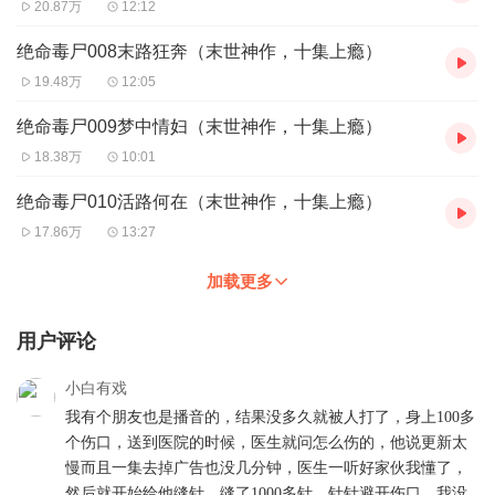
20.87万
12:12
绝命毒尸008末路狂奔（末世神作，十集上瘾）
19.48万
12:05
绝命毒尸009梦中情妇（末世神作，十集上瘾）
18.38万
10:01
绝命毒尸010活路何在（末世神作，十集上瘾）
17.86万
13:27
加载更多
用户评论
小白有戏
我有个朋友也是播音的，结果没多久就被人打了，身上100多
个伤口，送到医院的时候，医生就问怎么伤的，他说更新太
慢而且一集去掉广告也没几分钟，医生一听好家伙我懂了，
然后就开始给他缝针，缝了1000多针，针针避开伤口。我没