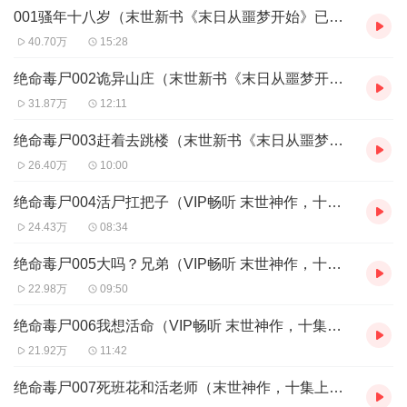
【购买须知】
001骚年十八岁（末世新书《末日从噩梦开始》已上，欢迎收听）
1、本作品为付费有声书，前130集为免费试听，购买成功后，即可
收听，可下载重复收听。
40.70万
15:28
2、版权归原作者所有，严禁翻录成任何形式，严禁在任何第三方平
台传播，违者将追究其法律责任。
绝命毒尸002诡异山庄（末世新书《末日从噩梦开始》已上，欢迎收听）
3、如在充值／购买环节遇到问题，您可通过页面右上方按钮，将页
31.87万
12:11
面分享至微信内使用微信支付完成购买。
4、在购买过程中，如果您有任何问题，可以按以下步骤咨询在线客
绝命毒尸003赶着去跳楼（末世新书《末日从噩梦开始》已上，欢迎收听）
服：
26.40万
10:00
第一步：您可在喜马拉雅APP【账号-联系客服】中咨询在线客服；
第二步：如果您无法联系上APP内在线客服，可关注【喜马拉雅
绝命毒尸004活尸扛把子（VIP畅听 末世神作，十集上瘾）
APP】公众号，通过下方菜单栏里【我的-在线客服】咨询在线客
24.43万
08:34
服；
第三步：如果在线客服都未取得联系，也可拨打客服电话：400-
绝命毒尸005大吗？兄弟（VIP畅听 末世神作，十集上瘾）
838-5616
22.98万
09:50
绝命毒尸006我想活命（VIP畅听 末世神作，十集上瘾）
21.92万
11:42
绝命毒尸007死班花和活老师（末世神作，十集上瘾）