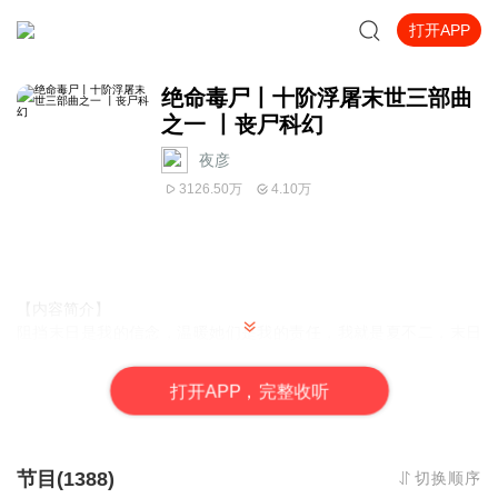
打开APP
绝命毒尸丨十阶浮屠末世三部曲
之一 丨丧尸科幻
夜彦
3126.50万
4.10万
【内容简介】
阻挡末日是我的信念，温暖她们是我的责任，我就是夏不二，末日
的阻挡者……
打
开
A
P
P，完整收听
【作者/主播】
作者：十阶浮屠
主播：夜彦
节目(1388)
切换顺序