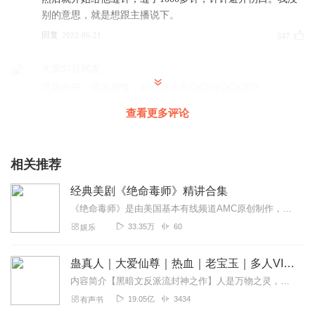
别的意思，就是想跟主播说下。
回复
2022-06-21
347
大家叫我网友
浮屠的书，懂的都懂，必须顶上去🧐🧐🧐🧐🧐🧐🧐
回复
2022-05-04
272
查看更多评论
放鱼者
浮屠的末日小说，基本是秒杀90%的末日文的，逻辑严谨，
相关推荐
人物刻画也是非常生动，文章灵魂是人心与人性的故事，算
经典美剧《绝命毒师》精讲合集
是不多的好书了。
《绝命毒师》是由美国基本有线频道AMC原创制作，亚当·伯恩斯坦、米歇尔·麦克拉伦担任导演，布莱恩·克兰斯顿、亚伦·保尔、安娜·冈、迪恩·诺里斯、贝茜·布兰特等主...
回复
2022-05-11
99
33.35万
60
娱乐
悠然这一世
蛊真人｜大爱仙尊｜热血｜老宝玉｜多人VIP免费有声剧
人不风流枉少年！居然末日了有能力了不开后宫那是傻子和
所谓的正人君子要么阳痿
内容简介【黑暗文反派流封神之作】人是万物之灵，蛊是天地真精。一个穿越者不断重生的故事。一个养蛊、炼蛊、用蛊的奇特世界。配音组（男角色）老宝玉旁白...
19.05亿
3434
有声书
回复
2022-05-07
78