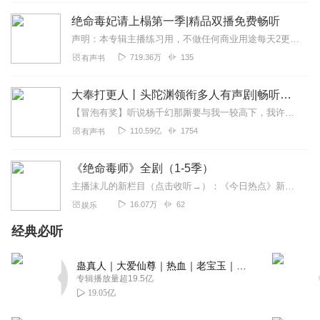
幽韵天涯
绝命毒妃请上榻第一季|精品双播免费畅听
主角圣母且喜欢收破鞋，不说无脑但也只有点小聪明，舔狗
声明：本专辑主播练习用，不做任何商业用途每天2更，喜欢的可以订阅专辑关注主播哦~21世纪神级杀手穿越异世，与男主谈情说爱，打遍天下无敌手的...
一个还是舔圣母婊，主播讲的也可以，圣母玛利亚的福利
719.36万
135
有声书
回复
2022-08-04
75
大奉打更人丨头陀渊领衔多人有声剧|畅听全集|王鹤棣、田曦薇主演影视剧原著|卖报小郎君
李尚往来礼尚往来
【冒泡有奖】听说杨千幻那厮要与我一较高下，我许七安要开始装叉了！快进入声音播放页戳下方输入框，冒个泡偷偷告诉我，我要用哪些诗词才能胜过他？说得好的，有赏！202...
哇哈哈哈哈哈哈哈 我喜欢 看到女主播这样子必须订阅啊 尺
110.59亿
1754
有声书
度这个问题吧 我们都不懂 我们都不是这种人啊 我们主要觉
得这本书好听 才订阅才来听的
《绝命毒师》全剧（1-5季）
回复
2022-05-05
40
主播沫儿的新栏目（点击收听→）：《今日热点》新墨西哥州的高中化学老师沃尔特是拮据家庭的唯一经济来源。他大半生安分守己，兢兢业业，却在50岁生日之际突然得知自己罹...
16.07万
62
娱乐
祁道法
经典必听
说不无脑，还是有点无脑的，男主不是正常人该有的情感和
性格之类的比较气人，别给我说因为他父母，剧情还可以，
蛊真人｜大爱仙尊｜热血｜老宝玉｜多人VIP免费有声剧
女人多末世文还是可以接受的，死几个身边的人也正常，舍
专辑播放量超19.5亿
己为人稍微有点，还有就是绝境下还调情应该没那个心思吧
19.05亿
不应该想办法增加逃生的几率吗，不是主角的话可以活应该
也活不过多久，出了尺度大了点和其他末世文差不了多少。