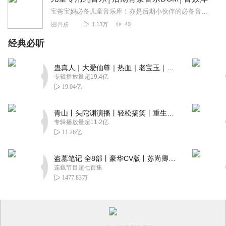
宝爸宝妈必备儿童音乐库！亦是后期小伙伴的必备音效库！多元化的儿童纯音乐，既有轻柔音乐，可用作胎教音乐摇篮曲。亦有欢快音乐，可为孩子们打造出一个又一个充满想象力、...
1.13万
40
音乐
经典必听
蛊真人｜大爱仙尊｜热血｜老宝玉｜多人VIP免费有声剧
专辑播放量超19.4亿
19.04亿
青山丨头陀渊演播丨轻松搞笑丨重生穿越丨古代权谋丨VIP免费 | 多人有声剧
专辑播放量超11.2亿
11.26亿
盗墓笔记 全8部丨豪华CV版丨苏尚卿&边江 领衔 多人有声剧丨冠声文化丨南派三叔
连载节目超七百集
1477.83万