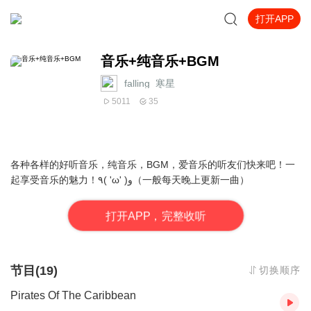
打开APP
音乐+纯音乐+BGM
falling_寒星
5011
35
各种各样的好听音乐，纯音乐，BGM，爱音乐的听友们快来吧！一
起享受音乐的魅力！٩( 'ω' )و（一般每天晚上更新一曲）
打
开
A
P
P，完整收听
节目(19)
切换顺序
Pirates Of The Caribbean