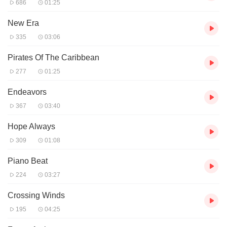
686
01:25
New Era
335
03:06
Pirates Of The Caribbean
277
01:25
Endeavors
367
03:40
Hope Always
309
01:08
Piano Beat
224
03:27
Crossing Winds
195
04:25