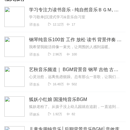
学习专注力读书音乐 - 纯自然音乐ＢＧＭ, 轻快背景音乐
学习歌单|沉浸式学习&音乐自习室
12.12万
17
音乐
钢琴纯音乐100首 工作 放松 读书 背景伴奏 BGM
我希望我能活得像一束光，让周围的人感到温暖。
2.96万
100
音乐
艺秋音乐频道｜ BGM背景音 钢琴 吉他 古典助眠纯音乐
心灵治愈，远离焦虑烦躁。总有那么一首歌，让我们百听不厌；总有一曲旋律，让我们的心为之震颤；眼睛收集景色，耳朵感受共鸣！在这个躁动的时代，给心灵寻找一处安宁之所，...
16.49万
502
音乐
狐妖小红娘 国漫纯音乐BGM
狐妖老粉了。从孩子没上幼儿园就在追剧，一直追到孩子马上上小学了。上个月刚追完竹业篇。真的太哀伤了。王权霸业和他的一群小伙伴死的太惨了。连续回放了三次，就是没搞明...
1.92万
82
娱乐
儿童专用纯音乐│后期背景音乐BGM│音效库