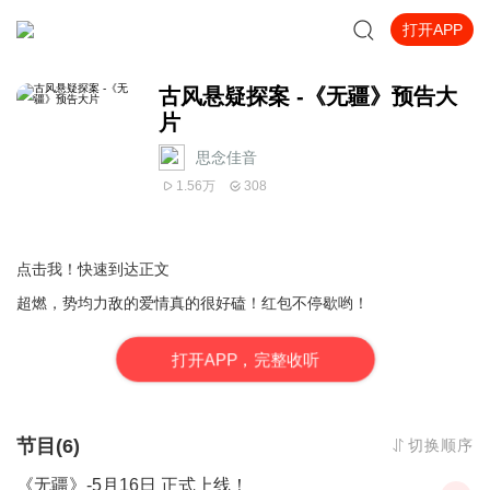
打开APP
古风悬疑探案 -《无疆》预告大
片
思念佳音
1.56万
308
点击我！快速到达正文
超燃，势均力敌的爱情真的很好磕！红包不停歇哟！
打
开
A
P
P，完整收听
节目(6)
切换顺序
《无疆》-5月16日 正式上线！