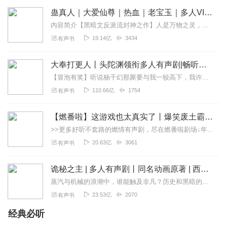
间，我的心也随着一齐起伏，书中内容似乎与我的内心产生
蛊真人｜大爱仙尊｜热血｜老宝玉｜多人VIP免费有声剧
了共振，让我体验到了一种从未有过的情感，如此佳音，实
内容简介【黑暗文反派流封神之作】人是万物之灵，蛊是天地真精。一个穿越者不断重生的故事。一个养蛊、炼蛊、用蛊的奇特世界。配音组（男角色）老宝玉旁白...
在难得
19.14亿
3434
有声书
回复
2022-05-10
2
大奉打更人丨头陀渊领衔多人有声剧|畅听全集|王鹤棣、田曦薇主演影视剧原著|卖报小郎君
分泌柚子茶
【冒泡有奖】听说杨千幻那厮要与我一较高下，我许七安要开始装叉了！快进入声音播放页戳下方输入框，冒个泡偷偷告诉我，我要用哪些诗词才能胜过他？说得好的，有赏！202...
光听预告就觉得很有意思，主播声音都好好听哦～剧情也
110.66亿
1754
有声书
棒，追更追更！
回复
2022-05-16
1
【燃番啦】这游戏也太真实了丨爆笑废土霸榜神作丨紫襟剧社制作
>>更多好听不套路的燃情有声剧，尽在燃番啦剧场↓年度重磅推荐本专辑为VIP免费专辑每天上午10点5集更新，订阅可以听到最新内容哦！每周抽一个专辑五星优质评论送...
大道讲故事
20.63亿
3061
有声书
哇塞，这本书我好喜欢呢，主播演绎的真好！！！
回复
2022-05-16
1
诡秘之主 | 多人有声剧丨同名动画原著 | 西幻克苏鲁 | 乌贼作品
蒸汽与机械的浪潮中，谁能触及非凡？历史和黑暗的迷雾里，又是谁在耳语？我从诡秘中醒来，睁眼看见这个世界：枪械，大炮，巨舰，飞空艇，差分机；魔药，占卜，诅咒，倒吊人...
早安_随SUI
23.53亿
2070
有声书
听这片花和几个声展耳朵就被深深吸引住了，每个声音都赋
予了角色灵魂简直无可挑剔，反复听了几次真是意犹未尽，
经典必听
现在就等上架一饱耳福了，祝大麦大麦