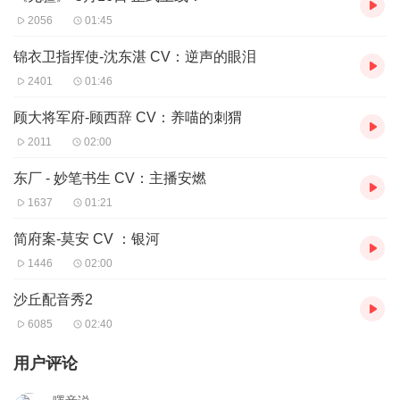
2056
01:45
锦衣卫指挥使-沈东湛 CV：逆声的眼泪
2401
01:46
顾大将军府-顾西辞 CV：养喵的刺猬
2011
02:00
东厂 - 妙笔书生 CV：主播安燃
1637
01:21
简府案-莫安 CV ：银河
1446
02:00
沙丘配音秀2
6085
02:40
用户评论