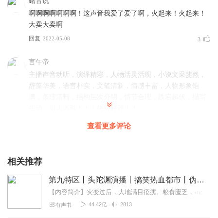
曙音说
啊啊啊啊啊啊啊！这声音我爱了爱了啊，火起来！火起来！
大卖大卖啊
回复
2022-05-08
3
言午帝
主播声音动听，演绎精彩，人物活灵活现，小说文采斐然，
辞藻华美，语言朴实，文笔清新，情感丰富，人物形象饱
满，条理清晰，结构层次分明，情节合理，跌宕起伏，描写
生动，引人入胜！！！绝对好评！！
回复
2022-05-16
2
查看更多评论
丽利_qt
听这声音很好听，不知道是男频小说还是女频小说
相关推荐
回复
2022-05-11
2
第九特区丨头陀渊演播丨搞笑热血都市丨伪戒丨VIP免费多人有声剧
【内容简介】灾变过后，大地满目疮痍。粮食匮乏，资源紧俏，局势混乱……一位从待规划区杀出来的青年，背对着漫天黄沙，孤身来到九区谋生，却不曾想偶然结识三五好友，一念...
此音只应天上有，人生难得几回闻，实是难得!常听人言，古
44.42亿
2813
有声书
有四大才女，堪称旷古奇才，得一而令人不思茶饭。霎那