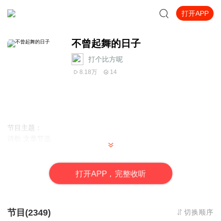
打开APP
不曾起舞的日子
打个比方呢
8.18万
14
节目主题：
诗歌 文章节选
适合谁听：儿童 青少年 成人
打
开
A
P
P，完整收听
每个不曾起舞的日子 ，
节目(2349)
切换顺序
都是对生命的辜负！