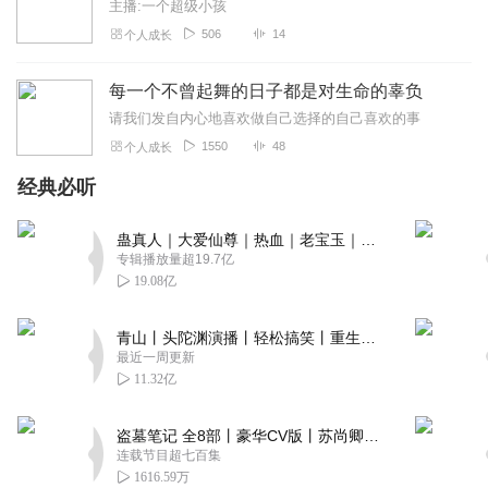
主播:一个超级小孩
506
14
个人成长
每一个不曾起舞的日子都是对生命的辜负
请我们发自内心地喜欢做自己选择的自己喜欢的事
1550
48
个人成长
经典必听
蛊真人｜大爱仙尊｜热血｜老宝玉｜多人VIP免费有声剧
专辑播放量超19.7亿
19.08亿
青山丨头陀渊演播丨轻松搞笑丨重生穿越丨古代权谋丨VIP免费 | 多人有声剧
最近一周更新
11.32亿
盗墓笔记 全8部丨豪华CV版丨苏尚卿&边江 领衔 多人有声剧丨冠声文化丨南派三叔
连载节目超七百集
1616.59万