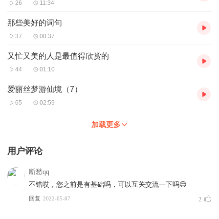
26
11:34
那些美好的词句
37
00:37
又忙又美的人是最值得欣赏的
44
01:10
爱丽丝梦游仙境（7）
65
02:59
加载更多
用户评论
断愁qq
不错哎，您之前是有基础吗，可以互关交流一下吗😊
回复
2022-05-07
2