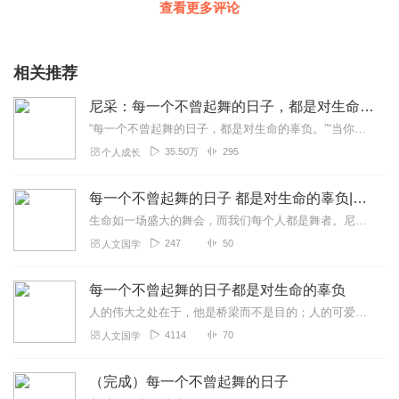
查看更多评论
相关推荐
尼采：每一个不曾起舞的日子，都是对生命的辜负丨尼采思想精髓·强大内心·每日金句•人间清醒
“每一个不曾起舞的日子，都是对生命的辜负。”“当你凝视深渊的时候，深渊也在凝视你。”“其实人跟树是一样的，越是向往高处的阳光，它的根就越要伸向黑暗的地底。”...
35.50万
295
个人成长
每一个不曾起舞的日子 都是对生命的辜负|尼采
生命如一场盛大的舞会，而我们每个人都是舞者。尼采认为，起舞不仅是身体的律动，更是灵魂的绽放。有人轻盈如风，有人热烈如火，但真正重要的是用心感受生命的脉搏，在舞动...
247
50
人文国学
每一个不曾起舞的日子都是对生命的辜负
人的伟大之处在于，他是桥梁而不是目的；人的可爱之处在于，他是过渡和没落。
4114
70
人文国学
（完成）每一个不曾起舞的日子