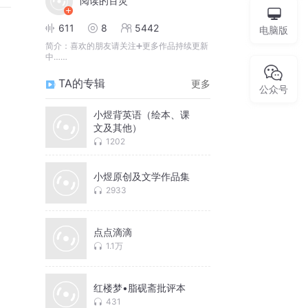
阅读的百灵
611
8
5442
电脑版
简介：
喜欢的朋友请关注➕更多作品持续更新
中……
TA的专辑
更多
公众号
小煜背英语（绘本、课
文及其他）
1202
小煜原创及文学作品集
2933
点点滴滴
1.1万
红楼梦•脂砚斋批评本
431