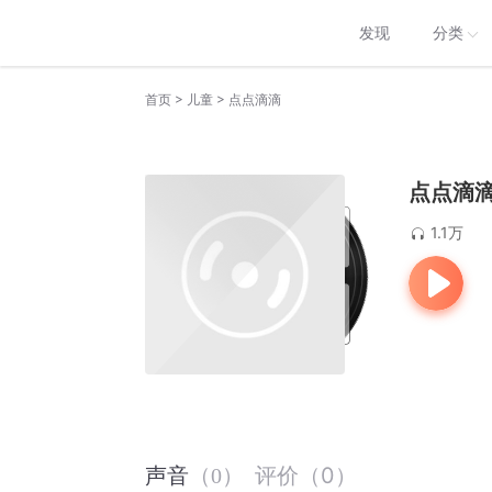
发现
分类
>
>
首页
儿童
点点滴滴
点点滴
1.1万
评价
（
0
）
声音
（
0
）