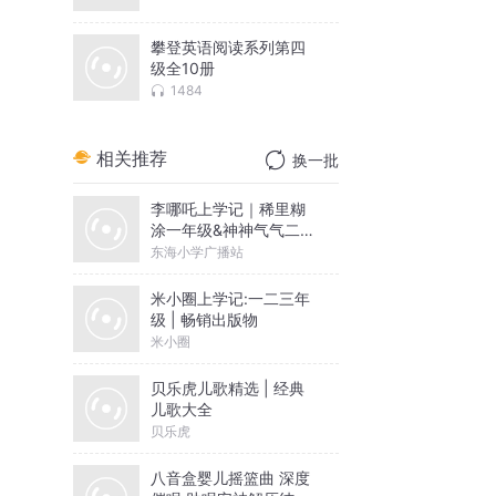
攀登英语阅读系列第四
级全10册
1484
相关推荐
换一批
李哪吒上学记｜稀里糊
涂一年级&神神气气二年
级
东海小学广播站
米小圈上学记:一二三年
级 | 畅销出版物
米小圈
贝乐虎儿歌精选 | 经典
儿歌大全
贝乐虎
八音盒婴儿摇篮曲 深度