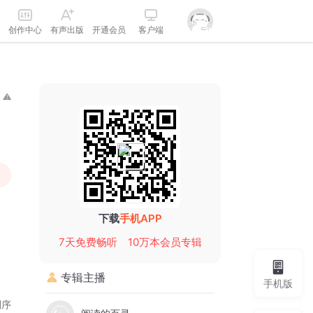
创作中心
有声出版
开通会员
客户端
下载
手机APP
7天免费畅听
10万本会员专辑
专辑主播
手机版
倒序