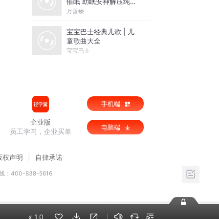
催眠 助眠安神解压纯音
乐
万善臻
宝宝巴士经典儿歌 | 儿
童歌曲大全
宝宝巴士
手机端
企业版
电脑端
员工学习，企业买单
版权声明
自律承诺
：400-838-5616
x
1.0