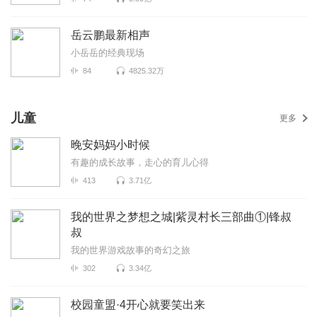
岳云鹏最新相声
小岳岳的经典现场
84
4825.32万
儿童
更多
晚安妈妈小时候
有趣的成长故事，走心的育儿心得
413
3.71亿
我的世界之梦想之城|紫灵村长三部曲①|锋叔
叔
我的世界游戏故事的奇幻之旅
302
3.34亿
校园童盟·4开心就要笑出来