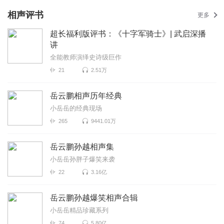
相声评书
更多
超长福利版评书：《十字军骑士》| 武启深播
讲
全能教师演绎史诗级巨作
21
2.51万
岳云鹏相声历年经典
小岳岳的经典现场
265
9441.01万
岳云鹏孙越相声集
小岳岳孙胖子爆笑来袭
22
3.16亿
岳云鹏孙越爆笑相声合辑
小岳岳精品珍藏系列
74
5.80亿