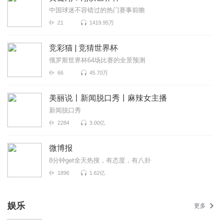
中国球迷不容错过的热门赛事前瞻
21
1419.95万
竞彩猫 | 竞猜世界杯
俄罗斯世界杯64场比赛的全景预测
66
45.70万
美丽说丨新闻脱口秀丨麻辣女主播
新闻脱口秀
2284
3.00亿
微博报
8分钟get全天热搜，有态度，有八卦
1896
1.62亿
娱乐
更多