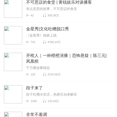
不可思议的食堂 | 黄锐娱乐对谈播客
有点意思的故事，不可思议的食堂
42
305.08万
金星秀|文化吐槽脱口秀
《金星秀》独家上线
742
4768.24万
开棺人｜一杯橙橙演播｜恐怖悬疑｜陈三元|
凤凰棺
千万播放量精品
125
4724.56万
段子来了
段子吐槽冷笑话，热梗互动来解压
1428
132.64亿
非常不着调