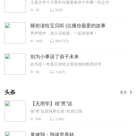
儿童文学十大青年作家黄春华十年磨一剑之作
20
5103
睡前读给宝贝听 |点播你最爱的故事
男声陪伴，加入乐粉团，一起讲故事！
1042
908.71万
别为小事误了孩子未来
此书是一本真正供给父母使用的教养好书
30
7.61万
头条
更多
【无用学】很“男”说
很“男”说迎风再出发↑欢迎订阅
936
1.04亿
黄健翔：翔谈世界杯