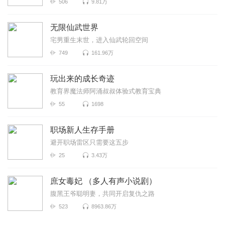
506
9.81万
无限仙武世界
宅男重生末世，进入仙武轮回空间
749
161.96万
玩出来的成长奇迹
教育界魔法师阿涌叔叔体验式教育宝典
55
1698
职场新人生存手册
避开职场雷区只需要这五步
25
3.43万
庶女毒妃 （多人有声小说剧）
腹黑王爷聪明妻，共同开启复仇之路
523
8963.86万