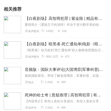
相关推荐
【白夜剧场】高智商犯罪 | 紫金陈 | 精品有声剧
案情简介《逻辑王子的演绎》毕业于浙大数学系的徐策在本科期间就有“逻辑王子”的美誉，他关于数理逻辑的论文多次上过刊物。其后拿到全额奖学金，赴美国加州大学获心理学博...
3.92亿
218
有声图书
【白夜剧场】暗黑者-死亡通知单|电影《暗杀风暴》原著小说|古天乐、张智霖、吴镇宇主演|周浩晖作品| 高智商犯罪
《暗黑者》但凡收到“死亡通知单”的人都将按照预告日期，被神秘杀手残忍杀害。即使受害人报警，警方布下天罗地网，并对受害人进行贴身保护，神秘杀手照样能在重重埋伏之下...
9561.10万
472
有声图书
音频版：国际大事评论|大国博弈|军事科普|科技讲解
最新国际资讯，带你了解各国博弈，军事科普，武器博览。本专辑为听风的蚕原创专辑，本专辑将为您介绍军事科普和国际动态和热点大事，通过独家解读，为您理清热点之下的脉络...
1.24亿
403
热点
死神的哈士奇 | 悬疑推理 | 高智商犯罪 | 有声的紫襟
【内容简介】有些人喜欢分享成功，有些人喜欢分享心情，可我认识一个人，他分享的是死亡！我追查了他七年，甚至连他名字都不知道，亦如他在笔记中写下的独白。高智商怪物与...
2.16亿
495
有声书