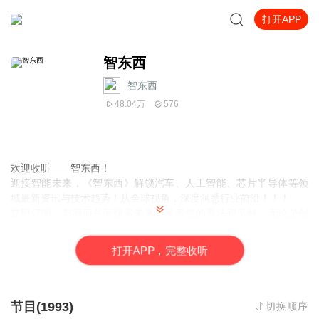
打开APP
智东西
智东西
48.04万
576
欢迎收听——智东西！
迎接智能未来，《智东西》解锁汽车、人工智能、芯片半导体等领
域最新资讯与技术趋势！从全球视角，深度洞悉行业前沿！！！
立即订阅，与我们共同探索未来，发表您的看法和见解。无论是创
新研究还是行业趋势，都在这里。快加入我们，留下评论，一起交
流互动，感知智能时代的脉搏！
打
开
A
P
P，完整收听
节目(1993)
切换顺序