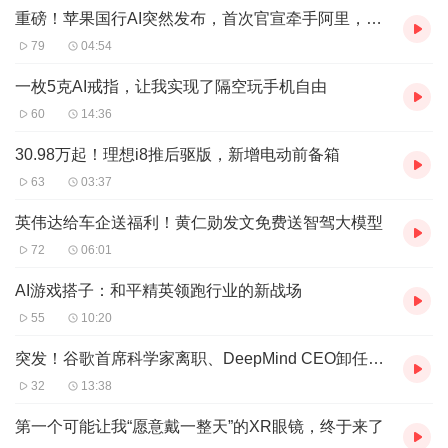
重磅！苹果国行AI突然发布，首次官宣牵手阿里，Mac用上千问了
79
04:54
一枚5克AI戒指，让我实现了隔空玩手机自由
60
14:36
30.98万起！理想i8推后驱版，新增电动前备箱
63
03:37
英伟达给车企送福利！黄仁勋发文免费送智驾大模型
72
06:01
AI游戏搭子：和平精英领跑行业的新战场
55
10:20
突发！谷歌首席科学家离职、DeepMind CEO卸任，股价跌超5%
32
13:38
第一个可能让我“愿意戴一整天”的XR眼镜，终于来了