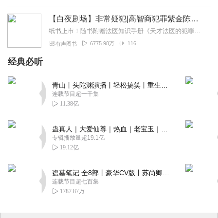
【白夜剧场】非常疑犯|高智商犯罪紫金陈、余罪常书欣推荐
纸书上市！随书附赠法医知识手册《天才法医的犯罪心理课》...
6775.98万
116
有声图书
经典必听
青山丨头陀渊演播丨轻松搞笑丨重生穿越丨古代权谋丨VIP免费 | 多人有声剧
连载节目超一千集
11.38亿
蛊真人｜大爱仙尊｜热血｜老宝玉｜多人VIP免费有声剧
专辑播放量超19.1亿
19.12亿
盗墓笔记 全8部丨豪华CV版丨苏尚卿&边江 领衔 多人有声剧丨冠声文化丨南派三叔
连载节目超七百集
1787.87万