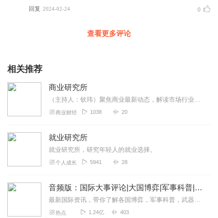
回复
2024-02-24
0
查看更多评论
相关推荐
商业研究所
（主持人：钦玮）聚焦商业最新动态，解读市场行业商机密码。开启商业精英模式，构建商业顶层设计。
1038
20
商业财经
就业研究所
就业研究所，研究年轻人的就业选择。
5941
28
个人成长
音频版：国际大事评论|大国博弈|军事科普|科技讲解
最新国际资讯，带你了解各国博弈，军事科普，武器博览。本专辑为听风的蚕原创专辑，本专辑将为您介绍军事科普和国际动态和热点大事，通过独家解读，为您理清热点之下的脉络...
1.24亿
403
热点