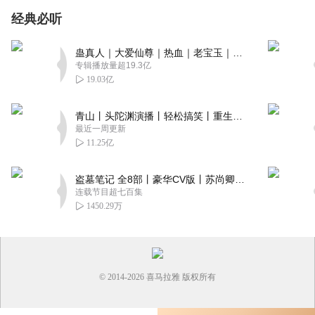
经典必听
蛊真人｜大爱仙尊｜热血｜老宝玉｜多人VIP免费有声剧
专辑播放量超19.3亿
19.03亿
青山丨头陀渊演播丨轻松搞笑丨重生穿越丨古代权谋丨VIP免费 | 多人有声剧
最近一周更新
11.25亿
盗墓笔记 全8部丨豪华CV版丨苏尚卿&边江 领衔 多人有声剧丨冠声文化丨南派三叔
连载节目超七百集
1450.29万
© 2014-
2026
喜马拉雅 版权所有