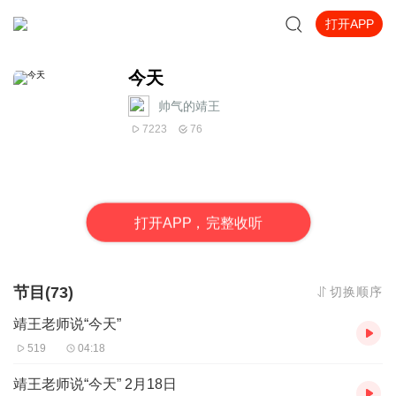
打开APP
今天
帅气的靖王
7223
76
打
开
A
P
P，完整收听
节目(73)
切换顺序
靖王老师说“今天”
519
04:18
靖王老师说“今天” 2月18日