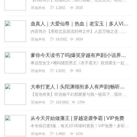
1.28亿
2510
有声书
蛊真人｜大爱仙尊｜热血｜老宝玉｜多人VIP免费有声剧
内容简介【黑暗文反派流封神之作】人是万物之灵，蛊是天地真精。一个穿越者不断重生的故事。一个养蛊、炼蛊、用蛊的奇特世界。配音组（男角色）老宝玉旁白...
19.03亿
3434
有声书
爹你今天读书了吗|爆笑穿越有声剧|小说界德云社
事业型女主+嘴闷骚型男主《衣手遮天》双强重生一起手遮天下！点击收听呀...
1.02亿
493
有声书
大奉打更人丨头陀渊领衔多人有声剧|畅听全集|王鹤棣、田曦薇主演影视剧原著|卖报小郎君
【冒泡有奖】听说杨千幻那厮要与我一较高下，我许七安要开始装叉了！快进入声音播放页戳下方输入框，冒个泡偷偷告诉我，我要用哪些诗词才能胜过他？说得好的，有赏！202...
110.58亿
1754
有声书
从今天开始做藩王 | 穿越逆袭争霸 | VIP免费
本专辑日更5集，每天10:00准时更新！VIP免费！多听多爆更！关键词：穿越开挂×权谋战争×发展碾压请点击订阅，即可第一时间获取更新提醒【上架福利】1...
1.48亿
1215
有声书