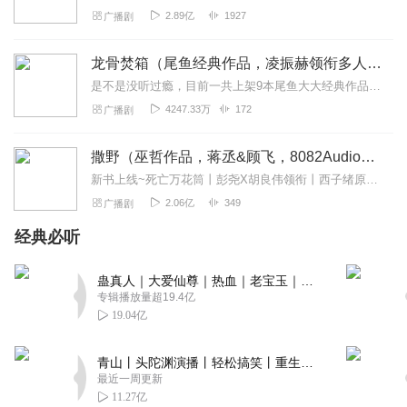
2.89亿
1927
广播剧
龙骨焚箱（尾鱼经典作品，凌振赫领衔多人有声剧）
是不是没听过瘾，目前一共上架9本尾鱼大大经典作品有声书啦~~听单合集已经准备好，赶紧收听：尾鱼有声书作品合集感受更多尾鱼作品的魅力！内容简介神话、传说、身世、解...
4247.33万
172
广播剧
撒野（巫哲作品，蒋丞&顾飞，8082Audio制作）| 左肩有你原著
新书上线~死亡万花筒丨彭尧X胡良伟领衔丨西子绪原著丨灵异/悬疑/无限流多人有声剧点击跳转收听哦~喜提破亿！#撒野印象大调查#活动上线！>戳此参与<福利四：播...
2.06亿
349
广播剧
经典必听
蛊真人｜大爱仙尊｜热血｜老宝玉｜多人VIP免费有声剧
专辑播放量超19.4亿
19.04亿
青山丨头陀渊演播丨轻松搞笑丨重生穿越丨古代权谋丨VIP免费 | 多人有声剧
最近一周更新
11.27亿