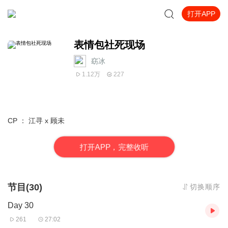
打开APP
表情包社死现场
窈冰
1.12万
227
CP ： 江寻 x 顾未
打
开
A
P
P，完整收听
节目(30)
切换顺序
Day 30
261
27:02