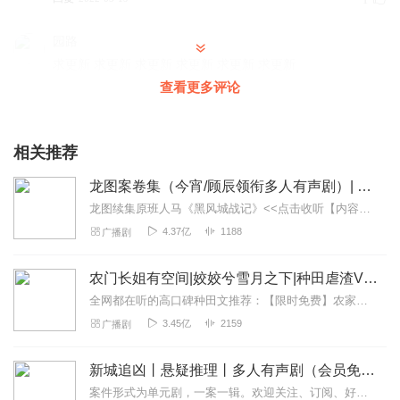
1
园路
求更新 求更新 求更新 求更新 求更新 求更新
查看更多评论
回复
2022-10-15
0
相关推荐
龙图案卷集（今宵/顾辰领衔多人有声剧）| 探案
龙图续集原班人马《黑风城战记》<<点击收听【内容简介】《龙图案卷集》是由耳雅根据古典名著《三侠五义》（又叫七五）改编所写的网络小说，主要讲述的是鼠（白玉堂）...
4.37亿
1188
广播剧
农门长姐有空间|姣姣兮雪月之下|种田虐渣VIP免费
全网都在听的高口碑种田文推荐：【限时免费】农家小福女|姣姣兮郁雨竹|全网最快寒门大俗人|姣姣兮杜骁|萌宝女强古言爽文魏晋干饭人未删减全网最快|农家小福...
3.45亿
2159
广播剧
新城追凶丨悬疑推理丨多人有声剧（会员免费）
案件形式为单元剧，一案一辑。欢迎关注、订阅、好评！“新闻里播不得的，咱们小说里见！”一座充满活力的新兴沿海城市，看似平常的生活中，却发生了种种离奇的罪犯案件，”...