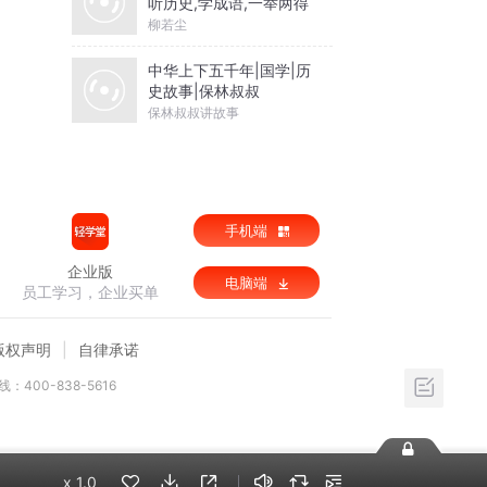
听历史,学成语,一举两得
柳若尘
中华上下五千年|国学|历
史故事|保林叔叔
保林叔叔讲故事
手机端
企业版
电脑端
员工学习，企业买单
版权声明
自律承诺
：400-838-5616
x
1.0