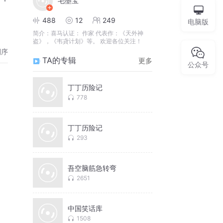
毛墨宝
488
12
249
电脑版
简介：
喜马认证： 作家 代表作：《天外神
盗》，《韦貣计划》等。 欢迎各位关注！
倒序
TA的专辑
更多
公众号
丁丁历险记
778
丁丁历险记
293
吾空脑筋急转弯
2651
中国笑话库
1508