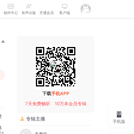
创作中心
有声出版
开通会员
客户端
下载
手机APP
7天免费畅听
10万本会员专辑
慧
专辑主播
手机版
，
基
1