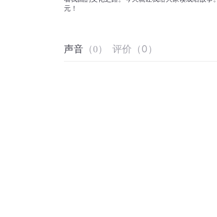
元！
评价
（
0
）
声音
（
0
）