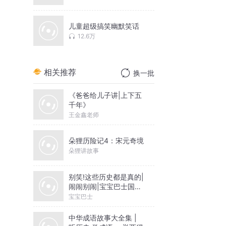
儿童超级搞笑幽默笑话
12.6万
相关推荐
换一批
《爸爸给儿子讲|上下五
千年》
王金鑫老师
朵狸历险记4：宋元奇境
朵狸讲故事
别笑!这些历史都是真的|
闹闹别闹|宝宝巴士国学
故事
宝宝巴士
中华成语故事大全集 |