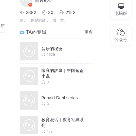
雨音彤聲
2382
30
2152
电脑版
简介：
以聲結緣，一聲一世。
倒序
TA的专辑
更多
公众号
音乐的秘密
1625
家庭的故事｜中国短篇
小说
0
Ronald Dahl series
0
教育漫话｜教育经典系
列
1万