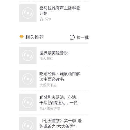
喜马拉雅有声主播攀登
计划
528
相关推荐
换一批
世界最美轻音乐
浙大观仁
吃透经典：施展领衔解
读中西必读书
大观天下志
稻盛和夫活法、心法、
干法|深情送别，一代商
哲宗师
昌达成长讲堂
《七天懂茶》第一季-老
陈说茶之“六大茶类”