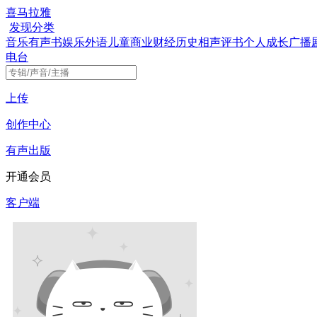
喜马拉雅
发现
分类
音乐
有声书
娱乐
外语
儿童
商业财经
历史
相声评书
个人成长
广播
电台
上传
创作中心
有声出版
开通会员
客户端