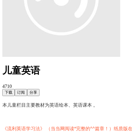
儿童英语
4710
下载
订阅
分享
本儿童栏目主要教材为英语绘本、英语课本
。
《流利英语学习法》 （当当网阅读*完整的^^篇章！）
纸质版