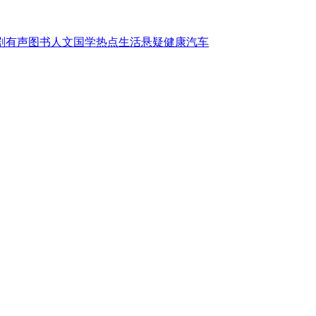
剧
有声图书
人文国学
热点
生活
悬疑
健康
汽车