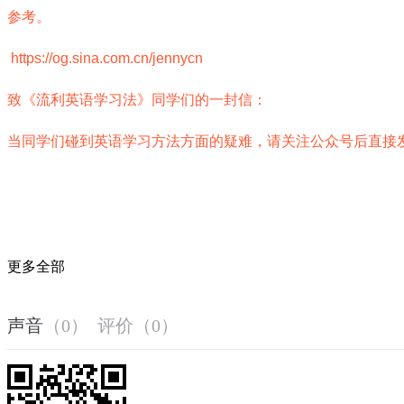
参考。
https://og.sina.com.cn/jennycn
致
《流利英语学习法》同学们的一封
信：
当同学们碰到英语学习方法方面的疑难，请关注公众号后直接发送信息
更多全部
声音
（
0
）
评价
（
0
）