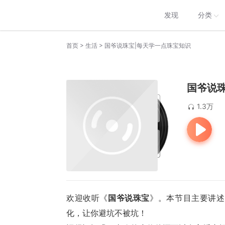
发现
分类
>
>
首页
生活
国爷说珠宝|每天学一点珠宝知识
国爷说
1.3万
欢迎收听《
国爷说珠宝
》。本节目主要讲述
化，让你避坑不被坑！