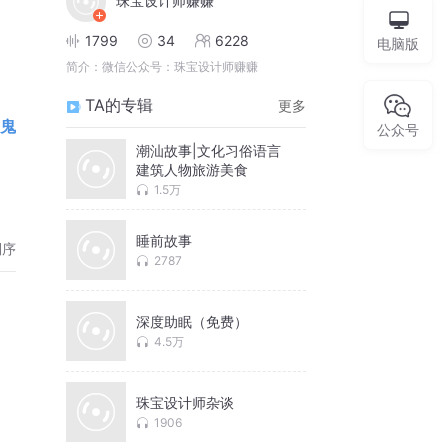
珠宝设计师赚赚
1799
34
6228
电脑版
简介：
微信公众号：珠宝设计师赚赚
TA的专辑
更多
鬼
公众号
潮汕故事|文化习俗语言
建筑人物旅游美食
1.5万
睡前故事
倒序
2787
深度助眠（免费）
4.5万
珠宝设计师杂谈
1906