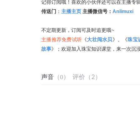
记得订阅哦！喜欢的小伙伴还可以在主播专
传送门
：
主播主页
主播微信号：
Anlimuxi
不定期更
新，订阅可及时追更哦~
主播推荐免费试听
《
大壮闯水贝
》、《
珠宝
故事
》；欢迎加入珠宝知识课堂，来一次沉
评价
（
2
）
声音
（
0
）