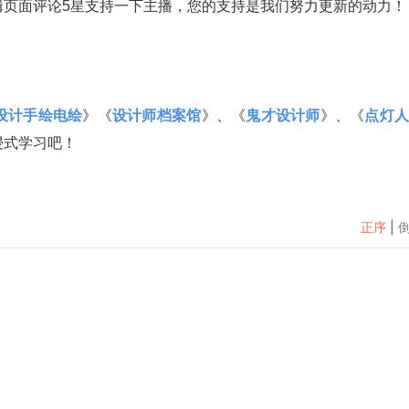
辑页面评论5星支持一下主播，您的支持是我们努力更新的动力！
设计手绘电绘
》
《
设计师档案馆
》、《
鬼才设计师
》、《
点灯人
浸式学习吧！
正序
|