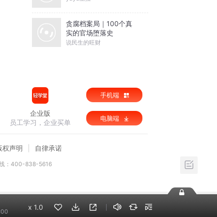
贪腐档案局｜100个真
实的官场堕落史
说民生的旺财
手机端
企业版
电脑端
员工学习，企业买单
版权声明
自律承诺
：400-838-5616
x
1.0
:00