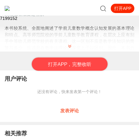
打开APP
学前儿童数学教育
采橙启智融合赵雪姣
7199
152
本书较系统、全面地阐述了学前儿童数学概念认知发展的基本理论
和特点。高等师范院校的学前儿童数学教育课程，在层次上应有别
手中等幼儿师范学校的有关课程。这一区别不应是教学法知识的简
繁与多少，应该是在教学法理论的深度上子以区别。因此，本书力
求较系统而全面地阐明学前儿童数学概念发展的理论，使高等师范
院校学前专业的学生和具有中等师范程度又有实践经验的读者，不
打
开
A
P
P，完整收听
仅知道应该教什么、怎么教、幼儿怎么学，而且知道为什么要教这
些内容以及为什么用这些方法教和学。所以，掌握基本的学前儿童
用户评论
数学概念认知发展的理论是高等师范程度学生的基本任务，也是日
后从事创造性教育实践的必要理论素养。
还没有评论，快来发表第一个评论！
发表评论
相关推荐