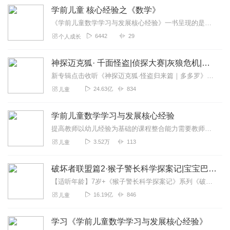
学前儿童 核心经验之《数学》
《学前儿童数学学习与发展核心经验》一书呈现的是数学领域教学知识(PCK)研究的结果。本书由华东师范大学学前教育系黄瑾教授和陕西学前师范学院田方老师共同主编,南京...
6442
29
个人成长
神探迈克狐· 千面怪盗|侦探大赛|灰狼危机|多多罗
新专辑点击收听《神探迈克狐·怪盗归来篇｜多多罗》！！！>>>点击进入主播橱窗购买《神探迈克狐》系列图书吧!<<<多多罗故事【点击前往】收听多多罗其他好玩有趣的故...
24.63亿
834
儿童
学前儿童数学学习与发展核心经验
提高教师以幼儿经验为基础的课程整合能力需要教师怎样的知识和能力储备
3.52万
113
儿童
破坏者联盟篇2·猴子警长科学探案记|宝宝巴士故事
【适听年龄】7岁+《猴子警长科学探案记》系列《破坏者联盟篇1·猴子警长科学探案记》>>>《破坏者联盟篇2·猴子警长科学探案记》>>>《破坏者联盟篇3·猴子警长科...
16.19亿
846
儿童
学习《学前儿童数学学习与发展核心经验》