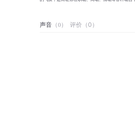
评价
（
0
）
声音
（
0
）