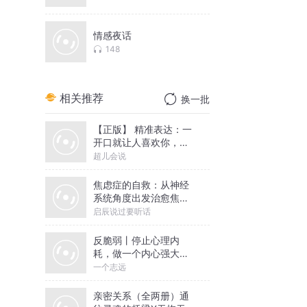
情感夜话
148
相关推荐
换一批
【正版】 精准表达：一
开口就让人喜欢你，情
商沟通必听
超儿会说
焦虑症的自救：从神经
系统角度出发治愈焦虑
症
启辰说过要听话
反脆弱丨停止心理内
耗，做一个内心强大的
人丨一个志远演播
一个志远
亲密关系（全两册）通