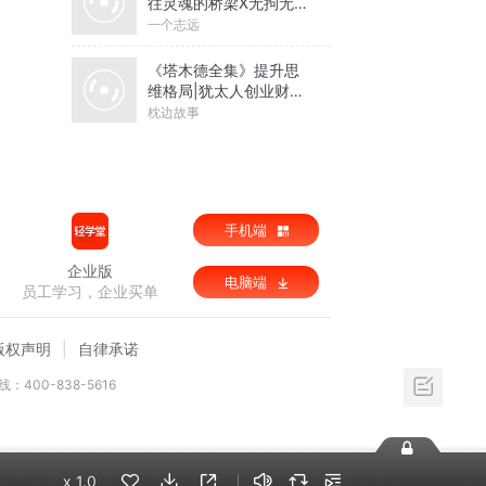
往灵魂的桥梁X无拘无束
的关系丨亲密关系心理
一个志远
学
《塔木德全集》提升思
维格局|犹太人创业财富
圣经
枕边故事
手机端
企业版
电脑端
员工学习，企业买单
版权声明
自律承诺
：400-838-5616
x
1.0