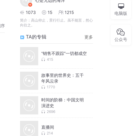
心是无边的海洋
1073
15
1215
电脑版
简介：
高山仰止，景行行止。虽不能至，然心
向往之。
倒序
TA的专辑
更多
公众号
“销售不跟踪”一切都成空
415
故事里的世界史：五千
年风云录
1770
时间的阶梯：中国文明
演进史
2696
直播间
214