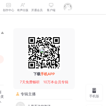
创作中心
有声出版
开通会员
客户端
下载
手机APP
7天免费畅听
10万本会员专辑
面
专辑主播
手机版
会灵
人