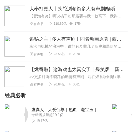
嗯，大概解释器的运转法门不同而已吧，其实是这样，嘿
大奉打更人丨头陀渊领衔多人有声剧|畅听全集|王鹤棣、田曦薇主演影视剧原著|卖报小郎君
嘿，不过有三个愿望还是得要为过去之后做一些准备。嗯，
【冒泡有奖】听说杨千幻那厮要与我一较高下，我许七安要开始装叉了！快进入声音播放页戳下方输入框，冒个泡偷偷告诉我，我要用哪些诗词才能胜过他？说得好的，有赏！202...
以我博览诸子之多的玄幻小说来看到异世界，首先还是要有
110.69亿
1754
有声书
高潮，哎，超级高的这个功法，毕竟这是基础啊，技能什么
的越多越好了，能感悟的感悟还要靠运气的考运气，不过大
诡秘之主 | 多人有声剧丨同名动画原著 | 西幻克苏鲁 | 乌贼作品
多数的小说主角儿云集都很是逆天的
蒸汽与机械的浪潮中，谁能触及非凡？历史和黑暗的迷雾里，又是谁在耳语？我从诡秘中醒来，睁眼看见这个世界：枪械，大炮，巨舰，飞空艇，差分机；魔药，占卜，诅咒，倒吊人...
回复
2022-09-29
4
23.55亿
2070
有声书
依梦晓清风
【燃番啦】这游戏也太真实了丨爆笑废土霸榜神作丨紫襟剧社制作
一路听下来，各位主播进步很大哈(=^^=) 归舟向晚的演播风
>>更多好听不套路的燃情有声剧，尽在燃番啦剧场↓年度重磅推荐本专辑为VIP免费专辑每天上午10点5集更新，订阅可以听到最新内容哦！每周抽一个专辑五星优质评论送...
格，像顾然书声主播大大呢
20.64亿
3061
有声书
回复
2022-07-18
4
经典必听
陶陶紫
不错不错～石头加油！我居然看见熟人了哈哈哈
蛊真人｜大爱仙尊｜热血｜老宝玉｜多人VIP免费有声剧
专辑播放量超19.1亿
回复
2022-05-24
4
19.17亿
班子强