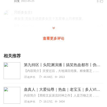
回复
2022-05-25
9
只听多女主1
单女主 无女主还是多女主？五星奉上只求答案。
回复
2022-05-31
5
西瓜声源
查看更多评论
逗比搞笑文，轻松幽默，值得一听，主播声音也好听，演播
也挺逗比的，可以让我一整天心情都好好的👌🏻😂😂😂加油继续
爆更！
相关推荐
回复
2022-05-24
5
第九特区丨头陀渊演播丨搞笑热血都市丨伪戒丨VIP免费多人有声剧
【内容简介】灾变过后，大地满目疮痍。粮食匮乏，资源紧俏，局势混乱……一位从待规划区杀出来的青年，背对着漫天黄沙，孤身来到九区谋生，却不曾想偶然结识三五好友，一念...
书纸请留步
44.44亿
2813
有声书
好不容易有了可以实现愿望的机会，怎么能多问问看能不能
去到异世界呢？果然，一提到愿望还是要去异世界呀，还是
蛊真人｜大爱仙尊｜热血｜老宝玉｜多人VIP免费有声剧
在决议时间能去异世界的话，我的人生肯定会丰富多彩的，
能体验模仿了是吧哎呀，果然一级到异世界还是要有魔法的
内容简介【黑暗文反派流封神之作】人是万物之灵，蛊是天地真精。一个穿越者不断重生的故事。一个养蛊、炼蛊、用蛊的奇特世界。配音组（男角色）老宝玉旁白...
吧，没有魔法携手研发也行啊唉总之就是那种可以发射元素
19.17亿
3434
有声书
的，对不对，叫法不一样，但其实仔细想想都是操控元素