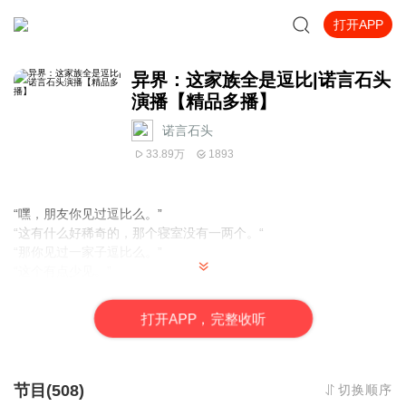
打开APP
异界：这家族全是逗比|诺言石头
演播【精品多播】
诺言石头
33.89万
1893
“嘿，朋友你见过逗比么。”
“这有什么好稀奇的，那个寝室没有一两个。“
“那你见过一家子逗比么。”
“这个有点少见。”
“你见过一整个家族的逗比么。”
“呃”
打
开
A
P
P，完整收听
“你想知道逗比家族管理的星球是什么样子的么。”
“想！”
“那，来吧”
节目(508)
切换顺序