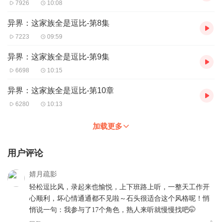
7926
10:08
异界：这家族全是逗比-第8集
7223
09:59
异界：这家族全是逗比-第9集
6698
10:15
异界：这家族全是逗比-第10章
6280
10:13
加载更多
用户评论
婧月疏影
轻松逗比风，录起来也愉悦，上下班路上听，一整天工作开
心顺利，坏心情通通都不见啦～石头很适合这个风格呢！悄
悄说一句：我参与了17个角色，熟人来听就慢慢找吧🤭