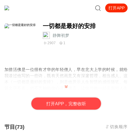
打开APP
一切都是最好的安排
静舞初梦
2907
1
加措活佛是一位很有才华的年轻僧人，早在北大上学的时候，就给
我读过他写的一些诗，既有天然画意又有深邃哲理，相当感人。这
本《一切都是最好的安排》，则是他开示人生智慧的感悟随笔。每
篇文字不多，然不乏触动你心灵的警言，让你与他一起去面对人生
生命、生活中的种种问题，以及由此而悟得的解脱智慧。
打
开
A
P
P，完整收听
节目(73)
切换顺序