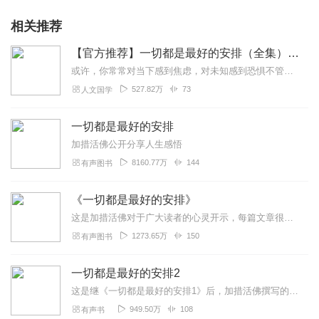
相关推荐
【官方推荐】一切都是最好的安排（全集）加措“人生智慧三部曲”
或许，你常常对当下感到焦虑，对未知感到恐惧不管你想成为怎样的人，面对世间何种烦恼你都可以在加措活佛的加持和开示中，获得改变的力量百万册畅销书作者加措活佛的逆境求...
527.82万
73
人文国学
一切都是最好的安排
加措活佛公开分享人生感悟
8160.77万
144
有声图书
《一切都是最好的安排》
这是加措活佛对于广大读者的心灵开示，每篇文章很短，却不乏给予心灵力量的源泉，深入浅出，生动形象……，让听者反观内心，正视自己，树立正确的人生方向和生活态度，乐观...
1273.65万
150
有声图书
一切都是最好的安排2
这是继《一切都是最好的安排1》后，加措活佛撰写的第二部，此书中多了很多生动鲜活的小故事，结合深入浅出的禅意道理，让人深入浅出，感受颇深……
949.50万
108
有声书