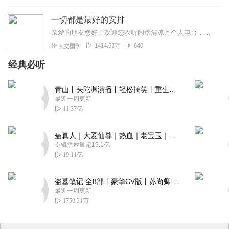
一切都是最好的安排
亲爱的朋友您好！欢迎您收听闲踏清凉月个人电台，今天为您推荐加措活佛的一本书《一切都是最好的安排》，加措活佛是扎嘎寺活佛，慈爱基金的发起人，80后最具影响力的精神...
1414.63万
640
人文国学
经典必听
青山丨头陀渊演播丨轻松搞笑丨重生穿越丨古代权谋丨VIP免费 | 多人有声剧
最近一周更新
11.37亿
蛊真人｜大爱仙尊｜热血｜老宝玉｜多人VIP免费有声剧
专辑播放量超19.1亿
19.11亿
盗墓笔记 全8部丨豪华CV版丨苏尚卿&边江 领衔 多人有声剧丨冠声文化丨南派三叔
最近一周更新
1750.31万