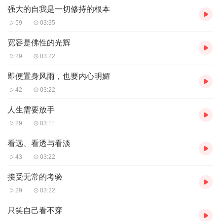
强大的自我是一切修持的根本
59
03:35
宽容是佛性的光辉
29
03:22
即便置身风雨，也要内心明媚
42
03:22
人生需要放手
29
03:11
看远、看透与看淡
43
03:22
接受无常的考验
29
03:22
只笑自己看不穿