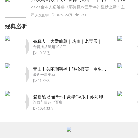
>>>>全本人话解读《耶路撒冷三千年》重磅上新！主讲人「知识厨房」全新解读，3次奔赴以色列，直击巴以冲突，他经历了什么？又会给我们带来什么？欢迎收听，参与抽奖！...
6250.33万
271
人文国学
经典必听
蛊真人｜大爱仙尊｜热血｜老宝玉｜多人VIP免费有声剧
专辑播放量超19.8亿
19.08亿
青山丨头陀渊演播丨轻松搞笑丨重生穿越丨古代权谋丨VIP免费 | 多人有声剧
最近一周更新
11.32亿
盗墓笔记 全8部丨豪华CV版丨苏尚卿&边江 领衔 多人有声剧丨冠声文化丨南派三叔
连载节目超七百集
1624.33万