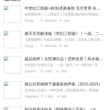
中世纪三部曲+前传|圣殿春秋 无尽世界 永恒火焰 暗夜与黎明|惠天言亮解读版
更新频率周一二三四五早上7点更新2集内容介绍做自己喜欢的事，直到世界为你改变。言亮、惠天，为你解读世界级畅销IP--肯·福莱特《中世纪三部曲》+前传《暗夜与...
8154.58万
1106
历史
惠天言亮解读版《世纪三部曲》丨一战、二战、冷战
【更新频率】专辑共380集，已完结，点击右上角订阅按钮，VIP免费听！【社群福利】2024熊猫君听书社群全新升级，欢迎熊猫君的粉丝听友们入群交流，更多新鲜玩法和...
3813.24万
380
历史
超品相师丨头陀渊出品丨恐怖灵异丨风水秘术丨都市生活丨全网最新版本丨VIP免费
内容简介玄师分九品，一品一重天二十一世纪的一位普通青年偶获诸葛亮生前的玄学传承，没有大志向的秦宇，只想守着老婆孩子热炕头，却机缘巧合一步步走上玄师之巅，成就超...
1.50亿
2300
有声书
德云社郭德纲于谦最新相声集（2015-2025）
天津德云社成立一周年庆典（2022最新演出）郭德纲、于谦领衔，云鹤九霄众弟子集结！【全明星场】张云雷杨九郎爆笑演绎《白娘子》点我去听【特别奉献场】郭德纲张云...
1.36亿
183
相声评书
知识厨房读中东《耶路撒冷三千年》 《十字军的故事》《奥斯曼帝国与土耳其》人话解读 | 读懂巴以冲突、叙利亚