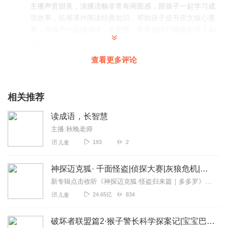
主播声音甜美，演播流畅非常有画面感，跟孩子一起学习成
语故事，拓展课外阅读经典知识，帮助孩子提升语文核心素
养，和孩子一起读成语，长智慧。非常值得订阅跟好评！👍
回复
2022-07-04
3
查看更多评论
小哥情感FM
主播声音好听，题材很不错啊，演播精彩画面感强，订阅了
期待你的更新，必须五星好评！我做了一个【新华社&人民
相关推荐
日报】夜读 专辑邀请你指导，欢迎有空来串串门！
读成语，长智慧
回复
2022-06-23
3
主播:秋晚老师
193
2
儿童
大琥珀888
主播声音圆润清脆字正腔圆，声线多变富有张力，一个人的
神探迈克狐· 千面怪盗|侦探大赛|灰狼危机|多多罗
演绎真不是寂寞而是真有实力，精选题材用心演绎，小故事
大道理伴随孩子成长，用心的主播牵动的不仅是小耳朵，而
新专辑点击收听《神探迈克狐·怪盗归来篇｜多多罗》！！！>>>点击进入主播橱窗购买《神探迈克狐》系列图书吧!<<<多多罗故事【点击前往】收听多多罗其他好玩有趣的故...
是小耳朵内心满足感和期待感，真棒！！！
24.65亿
834
儿童
回复
2022-06-22
3
破坏者联盟篇2·猴子警长科学探案记|宝宝巴士故事