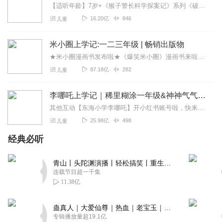
艾登叔叔
【适听年龄】7岁+《猴子警长科学探案记》系列《破坏者联盟篇1·猴子警长科学探案记》>>>《破坏者联盟篇2·猴子警长科学探案记》>>>《破坏者联盟篇3·猴子警长科...
主播声音温柔优美，还能根据不同的角色转换声音，每一集
16.20亿
846
儿童
都是一个成语故事，有的耳熟能详，有的不太常见，但都蕴
含大道理，孩子们赶紧听起来，我和孩子要追起来了，成语
米小圈上学记:一二三年级 | 畅销出版物
的出处和含义都解释的很清楚，听故事涨知识
★米小圈漫画书发布啦★《爆笑米小圈》漫画书来啦《米小圈上学记》一二三年级正版广播剧！《米小圈上学记》系列是儿童作家北猫最新创作的儿童小说系列，作品诙谐幽默、好...
回复
2022-06-16
3
87.18亿
282
儿童
怡声相伴茹音相随
李哪吒上学记｜稀里糊涂一年级&神神气气二年级
主播声音甜美如泉沁人心脾，演播自然让人如沐春风，选读
其他互动【东海小学李哪吒】开小红书账号啦，快来关注和李哪吒成为好朋友！有机会免费领儿童会员、官方周边！【点击加入】东海小学广播站圈子，更多互动！李哪吒全新冒险番...
的成语故事包罗万象，让大小耳朵听故事的同时长智慧，果
25.98亿
498
儿童
断订阅分享！
经典必听
回复
2022-06-09
3
青山丨头陀渊演播丨轻松搞笑丨重生穿越丨古代权谋丨VIP免费 | 多人有声剧
叶舞啊
连载节目超一千集
温柔的声音 好听的故事 为主播的用心演绎点赞 必须的订阅
11.38亿
和好评啦~加油~
回复
2022-06-07
3
蛊真人｜大爱仙尊｜热血｜老宝玉｜多人VIP免费有声剧
专辑播放量超19.1亿