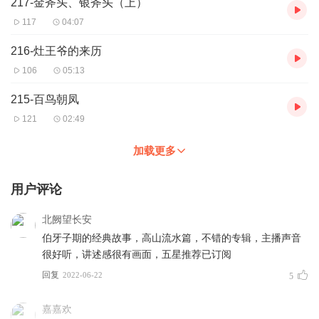
217-金斧头、银斧头（上）
117
04:07
216-灶王爷的来历
106
05:13
215-百鸟朝凤
121
02:49
加载更多
用户评论
北阙望长安
伯牙子期的经典故事，高山流水篇，不错的专辑，主播声音
很好听，讲述感很有画面，五星推荐已订阅
回复
2022-06-22
5
嘉嘉欢