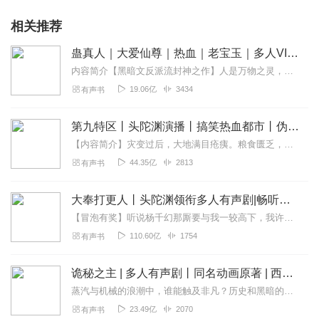
相关推荐
蛊真人｜大爱仙尊｜热血｜老宝玉｜多人VIP免费有声剧
内容简介【黑暗文反派流封神之作】人是万物之灵，蛊是天地真精。一个穿越者不断重生的故事。一个养蛊、炼蛊、用蛊的奇特世界。配音组（男角色）老宝玉旁白...
19.06亿
3434
有声书
第九特区丨头陀渊演播丨搞笑热血都市丨伪戒丨VIP免费多人有声剧
【内容简介】灾变过后，大地满目疮痍。粮食匮乏，资源紧俏，局势混乱……一位从待规划区杀出来的青年，背对着漫天黄沙，孤身来到九区谋生，却不曾想偶然结识三五好友，一念...
44.35亿
2813
有声书
大奉打更人丨头陀渊领衔多人有声剧|畅听全集|王鹤棣、田曦薇主演影视剧原著|卖报小郎君
【冒泡有奖】听说杨千幻那厮要与我一较高下，我许七安要开始装叉了！快进入声音播放页戳下方输入框，冒个泡偷偷告诉我，我要用哪些诗词才能胜过他？说得好的，有赏！202...
110.60亿
1754
有声书
诡秘之主 | 多人有声剧丨同名动画原著 | 西幻克苏鲁 | 乌贼作品
蒸汽与机械的浪潮中，谁能触及非凡？历史和黑暗的迷雾里，又是谁在耳语？我从诡秘中醒来，睁眼看见这个世界：枪械，大炮，巨舰，飞空艇，差分机；魔药，占卜，诅咒，倒吊人...
23.49亿
2070
有声书