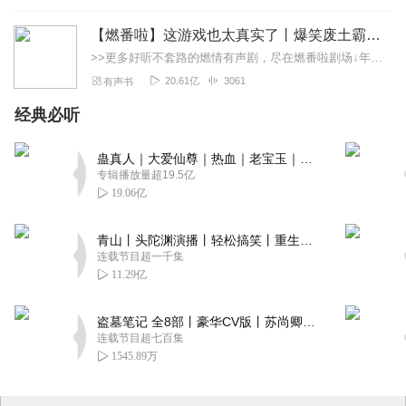
【燃番啦】这游戏也太真实了丨爆笑废土霸榜神作丨紫襟剧社制作
>>更多好听不套路的燃情有声剧，尽在燃番啦剧场↓年度重磅推荐本专辑为VIP免费专辑每天上午10点5集更新，订阅可以听到最新内容哦！每周抽一个专辑五星优质评论送...
20.61亿
3061
有声书
经典必听
蛊真人｜大爱仙尊｜热血｜老宝玉｜多人VIP免费有声剧
专辑播放量超19.5亿
19.06亿
青山丨头陀渊演播丨轻松搞笑丨重生穿越丨古代权谋丨VIP免费 | 多人有声剧
连载节目超一千集
11.29亿
盗墓笔记 全8部丨豪华CV版丨苏尚卿&边江 领衔 多人有声剧丨冠声文化丨南派三叔
连载节目超七百集
1545.89万