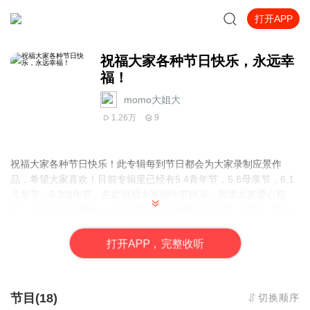
打开APP
祝福大家各种节日快乐，永远幸
福！
momo大姐大
1.26万
9
祝福大家各种节日快乐！此专辑每到节日都会为大家录制应景作
品，希望大家喜欢！目前专辑里已经有5.4青年节，5.8母亲节，6.1
儿童节，6.3端午节。在此祝福大家端午节快乐，我送大家爱心粽
子，祝大家天天都有一个好心情！祝大家事业如春风，得意！爱情
如夏粽，圆满！
打
开
A
P
P，完整收听
节目(18)
切换顺序