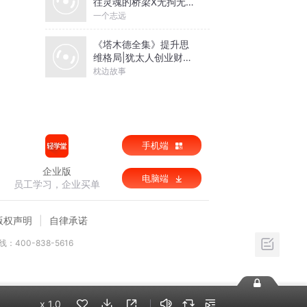
往灵魂的桥梁X无拘无束
的关系丨亲密关系心理
一个志远
学
《塔木德全集》提升思
维格局|犹太人创业财富
圣经
枕边故事
手机端
企业版
电脑端
员工学习，企业买单
版权声明
自律承诺
：400-838-5616
x
1.0