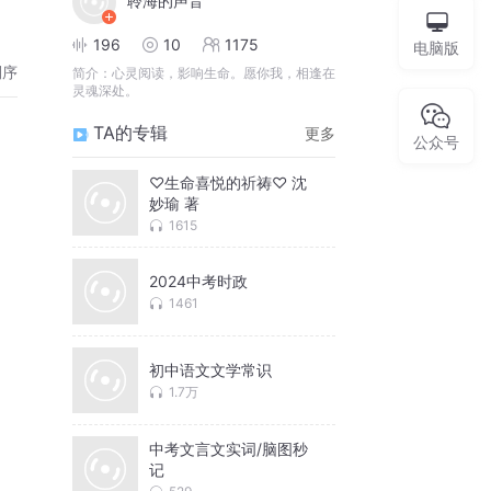
聆海的声音
196
10
1175
电脑版
倒序
简介：
心灵阅读，影响生命。愿你我，相逢在
灵魂深处。
TA的专辑
更多
公众号
♡生命喜悦的祈祷♡ 沈
妙瑜 著
1615
2024中考时政
1461
初中语文文学常识
1.7万
中考文言文实词/脑图秒
记