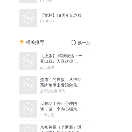
529
【意林】18周年纪念版
1066
相关推荐
换一批
【正版】 精准表达：一
开口就让人喜欢你，情
商沟通必听
超儿会说
焦虑症的自救：从神经
系统角度出发治愈焦虑
症
启辰说过要听话
反脆弱丨停止心理内
耗，做一个内心强大的
人丨一个志远演播
一个志远
亲密关系（全两册）通