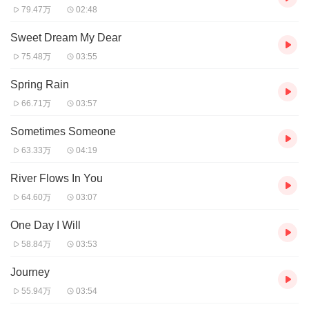
79.47万
02:48
Sweet Dream My Dear
75.48万
03:55
Spring Rain
66.71万
03:57
Sometimes Someone
63.33万
04:19
River Flows In You
64.60万
03:07
One Day I Will
58.84万
03:53
Journey
55.94万
03:54