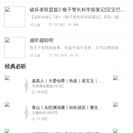
破坏者联盟篇2·猴子警长科学探案记|宝宝巴士故事
听友205312737
【适听年龄】7岁+《猴子警长科学探案记》系列《破坏者联盟篇1·猴子警长科学探案记》>>>《破坏者联盟篇2·猴子警长科学探案记》>>>《破坏者联盟篇3·猴子警长科...
很好，听着很舒服，宝宝很喜欢
16.19亿
846
儿童
回复
2019-12-19
1
越听越聪明
听友202811629
有关于智慧的故事。有益于孩子未来，又可以增加孩子写作素材微信：xiaopingguo2020520公众号:苹果小屋
。z z z z z z
201.24万
31
儿童
回复
2019-12-02
0
经典必听
蛊真人｜大爱仙尊｜热血｜老宝玉｜多人VIP免费有声剧
专辑播放量超19.5亿
19.05亿
青山丨头陀渊演播丨轻松搞笑丨重生穿越丨古代权谋丨VIP免费 | 多人有声剧
主播粉丝1659万
11.28亿