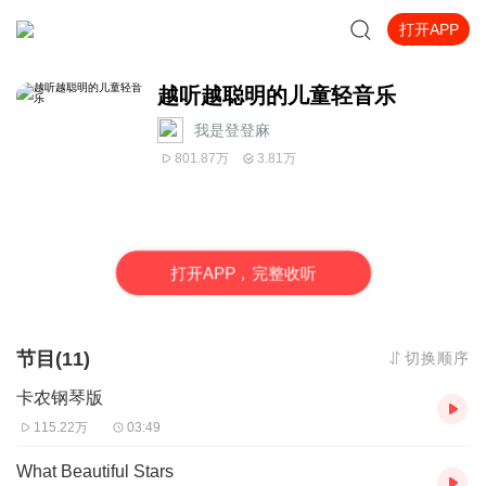
打开APP
越听越聪明的儿童轻音乐
我是登登麻
801.87万
3.81万
打
开
A
P
P，完整收听
节目(11)
切换顺序
卡农钢琴版
115.22万
03:49
What Beautiful Stars