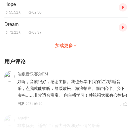
Hope
55.52万
02:50
Dream
72.21万
03:37
加载更多
用户评论
催眠音乐赛尔FM
好听，音质很好，感谢主播。我也分享下我的宝宝哄睡音
乐，点我就能收听：舒缓放松、海浪拍岸、雨声陪伴、乡下
虫鸣……非常适合宝宝。 向主播学习！并祝福大家身心愉快!
回复
2021-09-09
3
gegejin
非常优美，适合宝宝智力开发和好性情的培养