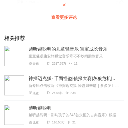
回复
2019-09-27
3
我叫先先
查看更多评论
很不错，让人舒服的音乐🎶🎶🎶
回复
2019-12-02
2
相关推荐
混喜灰的鱼航员
越听越聪明的儿童轻音乐 宝宝成长音乐
宝宝特别爱听'一听就动
宝宝催眠曲安静睡觉音乐乖巧不吵闹胎教音乐
回复
2022-03-21
1
2317.85万
11
音乐
1379110jzzn
神探迈克狐· 千面怪盗|侦探大赛|灰狼危机|多多罗
很好听，每天都要听一听
新专辑点击收听《神探迈克狐·怪盗归来篇｜多多罗》！！！>>>点击进入主播橱窗购买《神探迈克狐》系列图书吧!<<<多多罗故事【点击前往】收听多多罗其他好玩有趣的故...
回复
2019-10-08
1
24.64亿
834
儿童
文霞1354168
越听越聪明
特别好的音乐，从孩子一两个月就开始听，现在还有给听，
越听越聪明：影响孩子的343首永恒的古典音乐》根据海内外先进育儿科研成果，再度遴选35首经典西洋古典音乐小品，内附音乐培养指导手册，是家长和教师必备的音乐宝鉴。...
小家伙喜欢
110.58万
21
儿童
回复
2019-09-28
0