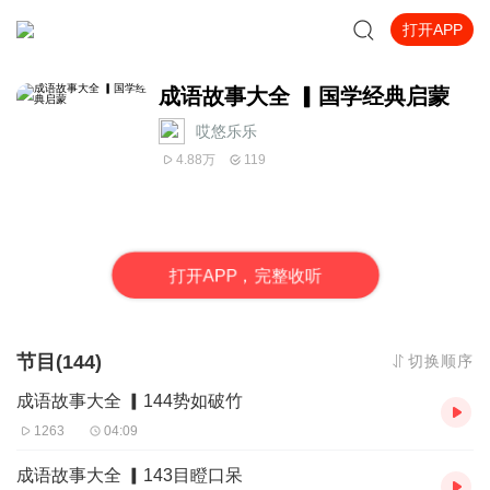
打开APP
成语故事大全 ▎国学经典启蒙
哎悠乐乐
4.88万
119
打
开
A
P
P，完整收听
节目(144)
切换顺序
成语故事大全 ▎144势如破竹
1263
04:09
成语故事大全 ▎143目瞪口呆