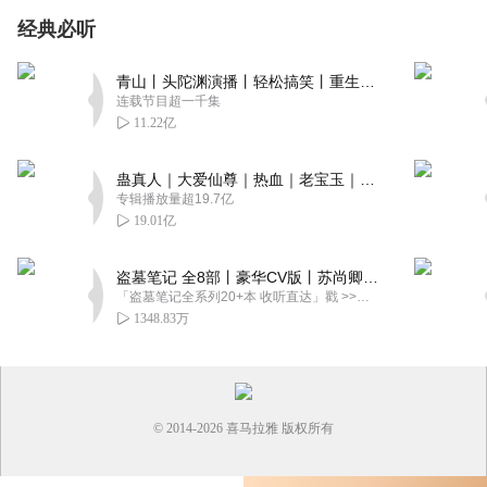
经典必听
青山丨头陀渊演播丨轻松搞笑丨重生穿越丨古代权谋丨VIP免费 | 多人有声剧
连载节目超一千集
11.22亿
蛊真人｜大爱仙尊｜热血｜老宝玉｜多人VIP免费有声剧
专辑播放量超19.7亿
19.01亿
盗墓笔记 全8部丨豪华CV版丨苏尚卿&边江 领衔 多人有声剧丨冠声文化丨南派三叔
「盗墓笔记全系列20+本 收听直达」戳 >>改编自南派三叔同名作品，腾讯音乐娱乐集团出品，冠声文化制作，...
1348.83万
© 2014-
2026
喜马拉雅 版权所有