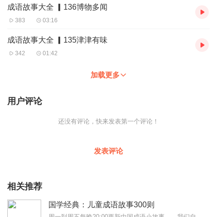
成语故事大全 ▎136博物多闻
383
03:16
成语故事大全 ▎135津津有味
342
01:42
加载更多
用户评论
还没有评论，快来发表第一个评论！
发表评论
相关推荐
国学经典：儿童成语故事300则
周一到周五每晚20:00更新中国成语小故事——我们自己的文化故事！全新演绎精彩生动的有声故事。听觉冲击带来的画面感仿佛身临其境。小朋友们和大朋友们都非常喜...