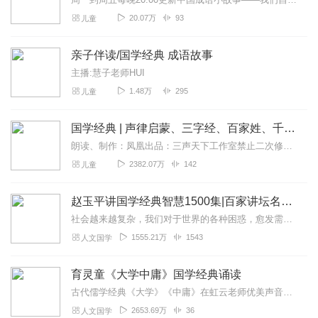
20.07万
93
儿童
亲子伴读/国学经典 成语故事
主播:慧子老师HUI
1.48万
295
儿童
国学经典 | 声律启蒙、三字经、百家姓、千字文
朗读、制作：凤凰出品：三声天下工作室禁止二次修改二次上传，禁止未经许可作商业用途使用。
2382.07万
142
儿童
赵玉平讲国学经典智慧1500集|百家讲坛名师|三国演义、易经、论语、道德经、孙子兵法、周公解梦
社会越来越复杂，我们对于世界的各种困惑，愈发需要一个精神出口。提到国学经典，你是否会认为久远、不合时宜，殊不知，2500年来这些经典一直闪耀着智慧的光芒。上百本...
1555.21万
1543
人文国学
育灵童《大学中庸》国学经典诵读
古代儒学经典《大学》《中庸》在虹云老师优美声音的演绎下，散发出别样的感人魅力。孩子们沉浸在美妙的声音与浓厚的国学氛围中，更容易接受较为艰深的古代文化。同时，跟随...
2653.69万
36
人文国学