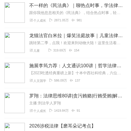
不一样的《民法典》｜聊热点时事，学法律知识
跟你我他息息相关的《民法典》，结合热点时事，轻松学法律！学法以明志，懂法以护己。欢迎关注主播、订阅专辑、参与互动讨论！获取更多法律知识、法律咨询，欢迎加入>>曹...
2871.05万
981
个人成长
龙猫法官白米拉｜爆笑法庭故事｜儿童法律启蒙
跳转第二季，点我！欢迎来到动物大陆！这里生活着成千上万种动物，当然，也就有着成千上万种麻烦！为了解决这些麻烦，森林法院派出了一支特别的移动法庭小队，他们正驾驶着...
319.69万
154
儿童
施展李筠力荐：人文通识100讲｜哲学法律经济历史
【2023吃透经典重磅上新】十本中西社科经典，六位名校顶级学者，助你突破认知瓶颈>>【推翻学术的高墙，还原生活的真相】这门课不教你艰涩的理论，只和你说最朴素的问...
586.09万
137
人文国学
罗翔：法律思维80讲|贪污贿赂|行贿受贿|解读反贪大案细节
主播:刑法学人罗翔
1419.84万
91
个人成长
2026涉税法律【磨耳朵记考点】