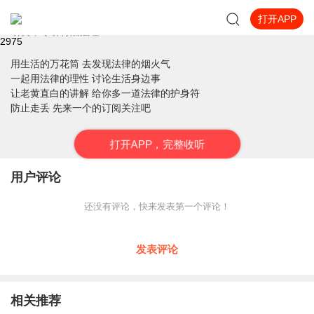
打开APP
法律在哪里
听黄章令讲背后法理
297
5
用生活的万花筒 去发现法律的烟火气
一起用法律的理性 讨论生活身边事
让老黄直白的讲解 给你多一道法律的护身符
防止走丢 先来一个的订阅关注吧
打
开
A
P
P，完整收听
用户评论
还没有评论，快来发表第一个评论！
发表评论
相关推荐