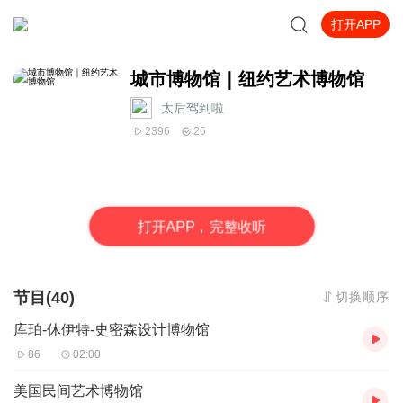
打开APP
城市博物馆｜纽约艺术博物馆
太后驾到啦
2396
26
打
开
A
P
P，完整收听
节目(40)
切换顺序
库珀-休伊特-史密森设计博物馆
86
02:00
美国民间艺术博物馆