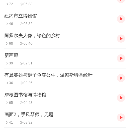
72
05:38
纽约市立博物馆
46
03:32
阿黛尔夫人像，绿色的乡村
68
05:40
新画廊
39
02:51
有翼英雄与狮子争夺公牛，温彻斯特圣经叶
36
03:26
摩根图书馆与博物馆
65
04:43
画面2，手风琴师，无题
41
03:32