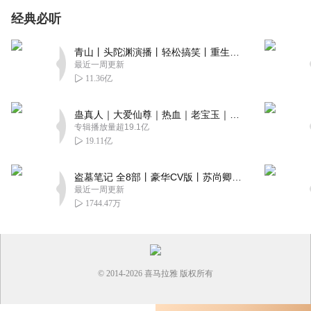
经典必听
青山丨头陀渊演播丨轻松搞笑丨重生穿越丨古代权谋丨VIP免费 | 多人有声剧
最近一周更新
11.36亿
蛊真人｜大爱仙尊｜热血｜老宝玉｜多人VIP免费有声剧
专辑播放量超19.1亿
19.11亿
盗墓笔记 全8部丨豪华CV版丨苏尚卿&边江 领衔 多人有声剧丨冠声文化丨南派三叔
最近一周更新
1744.47万
© 2014-
2026
喜马拉雅 版权所有