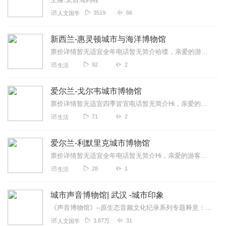
3519
66
人文国学
新西兰-惠灵顿城市与海洋博物馆
票价详情暂无适宜全年电话暂无简介哈喽，亲爱的游客朋友，我们面前的这栋卡其色的三层建筑，就是新西兰最有看头的博物馆之一——惠灵顿城市与海洋博物馆了。...
92
2
生活
爱尔兰-戈尔韦城市博物馆
票价详情暂无适宜四季皆宜电话暂无简介Hi，亲爱的大人，欢迎您造访戈尔韦城市博物馆。小的已恭候多时，既然您来到美丽的爱尔兰，小的就得尽尽地主之谊了。...
71
2
生活
爱尔兰-利默里克城市博物馆
票价详情暂无适宜全年电话暂无简介Hi，亲爱的游客朋友，欢迎您造访利默里克城市博物馆。既然您来到美丽的爱尔兰，小秘书就得尽尽地主之谊了。接下来的这段...
28
1
生活
城市声音博物馆| 武汉 -城市印象
《声音博物馆》--原生态音频文化纪录系列专题释意：利用声音媒介打造一所“声音博物馆”，用真实，全面，多视角，多层次的声音记述城市，带大家认识城市，聆听武汉的同时...
3.87万
31
人文国学