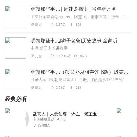
回复
2024-07-31
0
明朝那些事儿 | 周建龙播讲 | 当年明月著
中奖公示恭喜Qing_ih5、阿雯_oj、渺渺在等卫行云、1368159fdxr四位幸运小耳朵获奖！请查看私信查收月卡兑换码！专辑播放破千万福利！5月30日...
听友447643165
1.27亿
938
历史
内容用心，声音丰富舒缓标准。
回复
2024-02-20
0
明朝那些事儿|狮子老爸|历史故事|全家听
主播:狮子老爸讲故事
8307.85万
3673
儿童
明朝那些事儿（演员孙越相声评书版）爆笑演绎 | 当年明月著 | 群星剧场
目录大纲《明朝那些事儿》主要讲述的是从1344年到1644年这三百年间关于明朝的一些故事。以史料为基础，以年代和具体人物为主线，并加入了小说的笔法，语言幽默风...
1.59亿
519
历史
经典必听
蛊真人｜大爱仙尊｜热血｜老宝玉｜多人VIP免费有声剧
专辑播放量超19.7亿
19.08亿