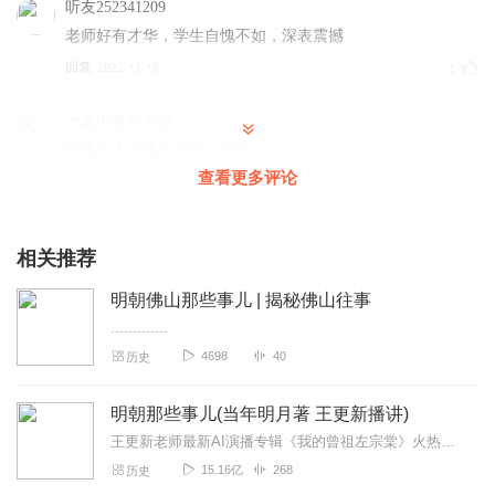
听友252341209
老师好有才华，学生自愧不如，深表震撼
回复
2022-11-18
1
一直中意听古仔
听佛山人讲佛山历史，好正！！
查看更多评论
回复
2022-07-06
1
章鱼Tokoyaki
相关推荐
额，后半段全部都是铁锅
回复
2023-11-04
0
明朝佛山那些事儿 | 揭秘佛山往事
.............
听友387782274
4698
40
历史
好好听！好有趣！爆赞！！！
回复
2022-11-18
0
明朝那些事儿(当年明月著 王更新播讲)
王更新老师最新AI演播专辑《我的曾祖左宗棠》火热更新中！从曾孙视角看帝国脊梁左宗棠的B面人生！【大咖推荐】明月的写作不仅笔锋活泼幽默，而且加进了自己的感悟，这就...
河北最棒
15.16亿
268
历史
内容挺好，我挺喜欢的