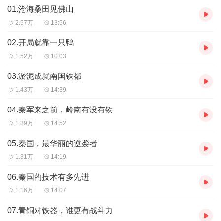
01.沧海桑田见佛山
罗一星
2.57万
13:56
【文稿改编】
郝伟
02.开局就靠一只鸭
1.52万
10:03
【主播】
梁斌，佛山电台主持人。
03.淤泥成就南国铁都
1.43万
14:39
04.秦军来之前，岭南有没有铁
1.39万
14:52
05.秦国，最华丽的逆袭者
1.31万
14:19
06.秦国的技术有多先进
1.16万
14:07
07.青铜对铁器，谁更有战斗力