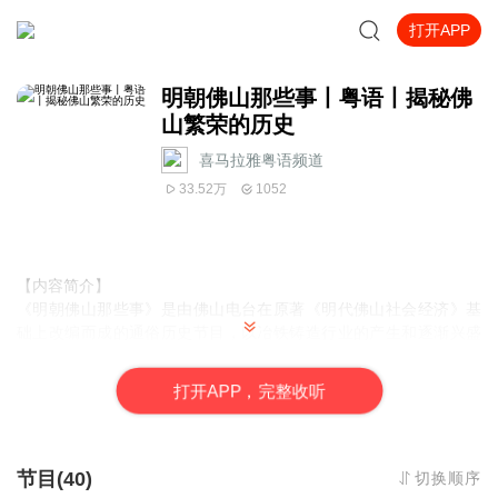
打开APP
明朝佛山那些事丨粤语丨揭秘佛
山繁荣的历史
喜马拉雅粤语频道
33.52万
1052
【内容简介】
《明朝佛山那些事》是由佛山电台在原著《明代佛山社会经济》基
础上改编而成的通俗历史节目，以冶铁铸造行业的产生和逐渐兴盛
为主要线索，主要介绍从先秦到明代，佛山铁锅和佛山大炮在明代
国家政治、经济和外交领域发挥的重要历史作用。佛山铁锅作为明
打
开
A
P
P，完整收听
朝中央政府外交活动的国礼，在国家边疆治理中发挥了积极作
用，；佛山大炮则深刻影响了明代的辽东战局，甚至大明帝国的国
运。
节目(40)
切换顺序
【
原著作者
】