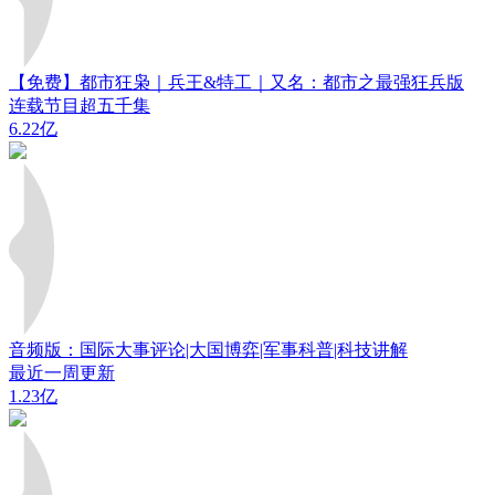
【免费】都市狂枭｜兵王&特工｜又名：都市之最强狂兵版
连载节目超五千集
6.22亿
音频版：国际大事评论|大国博弈|军事科普|科技讲解
最近一周更新
1.23亿