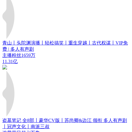
青山丨头陀渊演播丨轻松搞笑丨重生穿越丨古代权谋丨VIP免
费 | 多人有声剧
主播粉丝1659万
11.31亿
盗墓笔记 全8部丨豪华CV版丨苏尚卿&边江 领衔 多人有声剧
丨冠声文化丨南派三叔