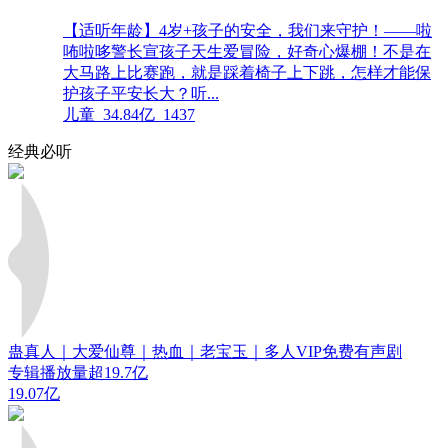
【适听年龄】4岁+孩子的安全，我们来守护！——啦
咘啦哆警长宣孩子天生爱冒险，好奇心爆棚！不是在
大马路上比赛跑，就是踩着椅子上下跳，怎样才能保
护孩子平安长大？听...
儿童
34.84亿
1437
经典必听
蛊真人｜大爱仙尊｜热血｜老宝玉｜多人VIP免费有声剧
专辑播放量超19.7亿
19.07亿