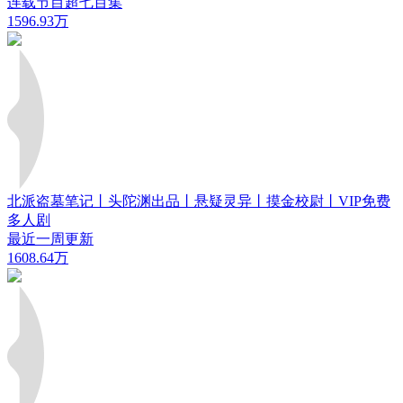
连载节目超七百集
1596.93万
北派盗墓笔记丨头陀渊出品丨悬疑灵异丨摸金校尉丨VIP免费
多人剧
最近一周更新
1608.64万