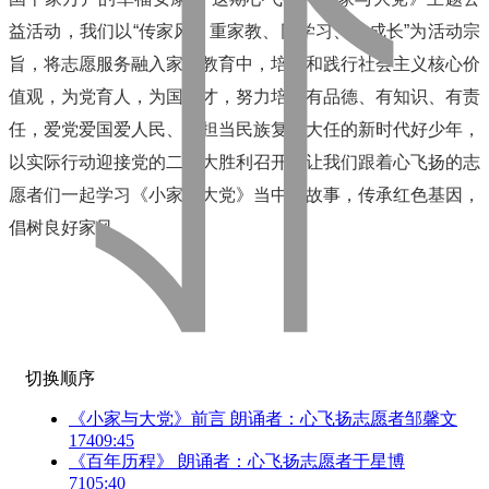
益
活动
，
我们
以“传家风、重家教、同学习、共成长”为活动宗
旨，将志愿服务融入家庭教育
中
，
培育和践行社会主义核心价
值观，为党育人，为国育才，努力培养有品德、有知识、有责
任，爱党爱国爱人民、能担当民族复兴大任的新时代好少年，
以实际行动迎接党的二十大胜利召开。
让我们跟着心飞扬的志
愿者们
一起
学习
《
小家与大党
》
当中的故事
，
传承红色基因，
倡树良好家风。
切换顺序
《小家与大党》前言 朗诵者：心飞扬志愿者邹馨文
174
09:45
《百年历程》 朗诵者：心飞扬志愿者于星博
71
05:40