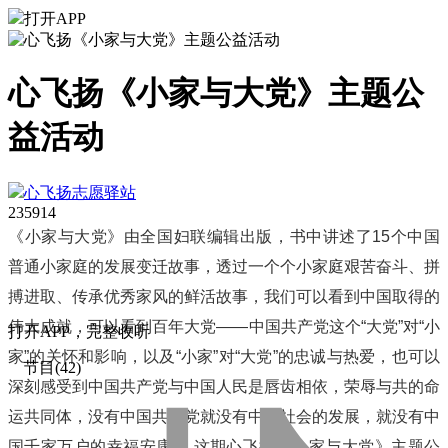
打开APP
心飞扬《小家与大党》主题公
益活动
心飞扬志愿驿站
2359
14
《小家与大党》由全国妇联编辑出版，书中讲述了15个中国
普通小家庭的发展变迁故事，透过一个个小家庭艰苦奋斗、拼
搏进取、传承优秀家风的鲜活故事，
我们
可以看到中国取得的
伟大成就，可以看到百年大党——中国共产党这个“大党”对“小
打
开
A
P
P，完整收听
家”的关怀和影响，以及“小家”对“大党”的忠诚与热爱，也可以
节目(42)
深刻感受到中国共产党与中国人民是唇齿相依，荣辱与共的命
运共同体，没有中国共产党就没有中国社会的发展，就没有中
国千家万户的幸福安康。
这期心飞扬
《小家与大党》主题
公