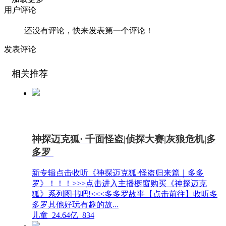
用户评论
还没有评论，快来发表第一个评论！
发表评论
相关推荐
神探迈克狐· 千面怪盗|侦探大赛|灰狼危机|多
多罗
新专辑点击收听《神探迈克狐·怪盗归来篇｜多多
罗》！！！>>>点击进入主播橱窗购买《神探迈克
狐》系列图书吧!<<<多多罗故事【点击前往】收听多
多罗其他好玩有趣的故...
儿童
24.64亿
834