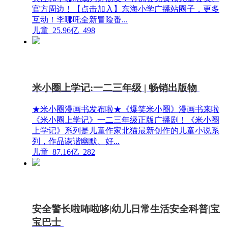
官方周边！【点击加入】东海小学广播站圈子，更多
互动！李哪吒全新冒险番...
儿童
25.96亿
498
米小圈上学记:一二三年级 | 畅销出版物
★米小圈漫画书发布啦★《爆笑米小圈》漫画书来啦
《米小圈上学记》一二三年级正版广播剧！《米小圈
上学记》系列是儿童作家北猫最新创作的儿童小说系
列，作品诙谐幽默、好...
儿童
87.16亿
282
安全警长啦咘啦哆|幼儿日常生活安全科普|宝
宝巴士