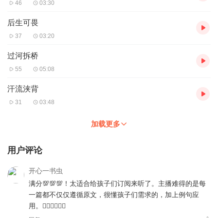
46
03:30
后生可畏
37
03:20
过河拆桥
55
05:08
汗流浃背
31
03:48
加载更多
用户评论
开心一书虫
满分💯💯💯！太适合给孩子们订阅来听了。主播难得的是每
一篇都不仅仅遵循原文，很懂孩子们需求的，加上例句应
用。👍🏻👍🏻👍🏻