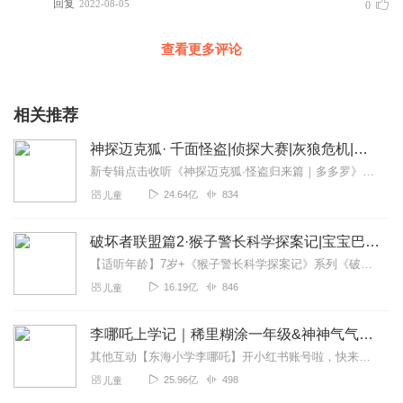
回复
2022-08-05
0
查看更多评论
相关推荐
神探迈克狐· 千面怪盗|侦探大赛|灰狼危机|多多罗
新专辑点击收听《神探迈克狐·怪盗归来篇｜多多罗》！！！>>>点击进入主播橱窗购买《神探迈克狐》系列图书吧!<<<多多罗故事【点击前往】收听多多罗其他好玩有趣的故...
24.64亿
834
儿童
破坏者联盟篇2·猴子警长科学探案记|宝宝巴士故事
【适听年龄】7岁+《猴子警长科学探案记》系列《破坏者联盟篇1·猴子警长科学探案记》>>>《破坏者联盟篇2·猴子警长科学探案记》>>>《破坏者联盟篇3·猴子警长科...
16.19亿
846
儿童
李哪吒上学记｜稀里糊涂一年级&神神气气二年级
其他互动【东海小学李哪吒】开小红书账号啦，快来关注和李哪吒成为好朋友！有机会免费领儿童会员、官方周边！【点击加入】东海小学广播站圈子，更多互动！李哪吒全新冒险番...
25.96亿
498
儿童