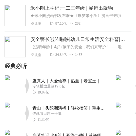
米小圈上学记:一二三年级 | 畅销出版物
★米小圈漫画书发布啦★《爆笑米小圈》漫画书来啦《米小圈上学记》一二三年级正版广播剧！《米小圈上学记》系列是儿童作家北猫最新创作的儿童小说系列，作品诙谐幽默、好...
87.16亿
282
儿童
安全警长啦咘啦哆|幼儿日常生活安全科普|宝宝巴士
【适听年龄】4岁+孩子的安全，我们来守护！——啦咘啦哆警长宣孩子天生爱冒险，好奇心爆棚！不是在大马路上比赛跑，就是踩着椅子上下跳，怎样才能保护孩子平安长大？听...
34.84亿
1437
儿童
经典必听
蛊真人｜大爱仙尊｜热血｜老宝玉｜多人VIP免费有声剧
专辑播放量超19.6亿
19.07亿
青山丨头陀渊演播丨轻松搞笑丨重生穿越丨古代权谋丨VIP免费 | 多人有声剧
连载节目超一千集
11.30亿
盗墓笔记 全8部丨豪华CV版丨苏尚卿&边江 领衔 多人有声剧丨冠声文化丨南派三叔