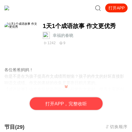
打开APP
1天1个成语故事 作文更优秀
幸福的春晓
1242
9
各位爸爸妈妈！
你是不是在为孩子提高作文成绩而烦恼？孩子的作文的好坏直接影
响语文成绩。作文的素材的收集是要靠日积月累的。
【成语故事】这个专辑就是帮助孩子积累作文素材、提高文采而创
建的。
我会每天更新一个成语故事，还会讲每一个成语故事的含义，和如
打
开
A
P
P，完整收听
何造句。让孩子在早起时、上学或放学路上、睡前听一听，作文素
材就一天天地积累起来了。孩子在写作文时，成语运用信手拈来，
一个个成语典故的引入为文章增加论据和文采，冲击高分作文。也
节目(29)
切换顺序
会让孩子成为小朋友眼中的“小才子或小才女”，在和同龄孩子交往中