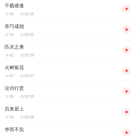
更加自信！
千载难逢
欢迎您订阅，交流！
45
04:15
我们一起为孩子助力加油！
弄巧成拙
53
03:52
匹夫之勇
62
02:59
火树银花
47
03:07
论功行赏
26
03:30
后来居上
55
03:09
华而不实