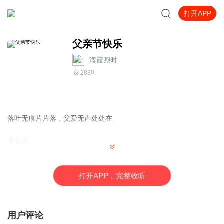
打开APP
父亲节快乐
海霞煦时
0
288
落叶无痕片片落，父爱无声处处在
冰心说：
父爱是沉默的。一株茉莉也许没有沁人心脾的芳香，但它永远会让
你感到清新，感到幽雅，父爱就是这样，犹如茉莉一样静静地开
打
开
A
P
P，完整收听
放。无论你在何方，父亲的慈爱都会伴随你一生。
用户评论
曾几何时，我们还贪婪地享受着父母理所当然的爱与付出，一眨眼