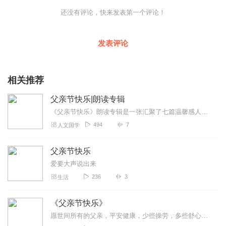
之间，我们却已然到了要为自己的儿女遮风挡雨的年纪。
还没有评论，快来发表第一个评论！
时光到了这一刻，我们才明白了父亲的喜悦与失落，年岁到了这一
天，我们才感受到父爱的深重与伟岸。
发表评论
今日父亲节，祝全天下父亲节日快乐
相关推荐
《诫子诗》
汉·东方朔
父亲节快乐|朗读专辑
《父亲节快乐》朗读专辑是一张汇聚了七篇温馨感人文章的特别合集，旨在庆祝父亲节，向全世界的父亲们致以最深的敬意。这些选文从不同角度描绘了父爱的深沉与伟大，带领我们...
明者处事，莫尚於中。
494
7
人文国学
优哉游哉，与道相从。
首阳为拙；柳惠为工。
饱食安步，在仕代农。
父亲节快乐
依隐玩世，诡时不逢。
爱要大声说出来
是故才尽者身危，好名者得华；
236
3
生活
有群者累生，孤贵者失和；
遗馀（余）者不匮，自尽者无多；
《父亲节快乐》
圣人之道，一龙一蛇。
形见神藏，与物变化。
愿世间所有的父亲，平安健康，少些操劳，多些舒心：愿我们都能及时读懂那份沉默如山的爱。