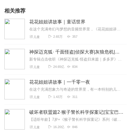
相关推荐
花花姐姐讲故事｜童话世界
在这个充满奇幻与梦想的音频世界里，《花花姐姐讲故事》如同一缕温暖的阳光，穿透日常的喧嚣，温柔地照进每一个孩子和童心未泯的大人心田。这是一张精心策划、充满爱与想象...
2.65万
357
儿童
神探迈克狐· 千面怪盗|侦探大赛|灰狼危机|多多罗
新专辑点击收听《神探迈克狐·怪盗归来篇｜多多罗》！！！>>>点击进入主播橱窗购买《神探迈克狐》系列图书吧!<<<多多罗故事【点击前往】收听多多罗其他好玩有趣的故...
24.65亿
834
儿童
花花姐姐讲故事｜一千零一夜
在这个充满想象力与奇迹的世界里，有一本特别的儿童故事专辑——《花花姐姐讲故事｜一千零一夜》，它如同一扇通往无限可能的大门，引领着小听友们踏上一场场惊心动魄又温馨...
1.43万
311
儿童
破坏者联盟篇2·猴子警长科学探案记|宝宝巴士故事
【适听年龄】7岁+《猴子警长科学探案记》系列《破坏者联盟篇1·猴子警长科学探案记》>>>《破坏者联盟篇2·猴子警长科学探案记》>>>《破坏者联盟篇3·猴子警长科...
16.20亿
846
儿童