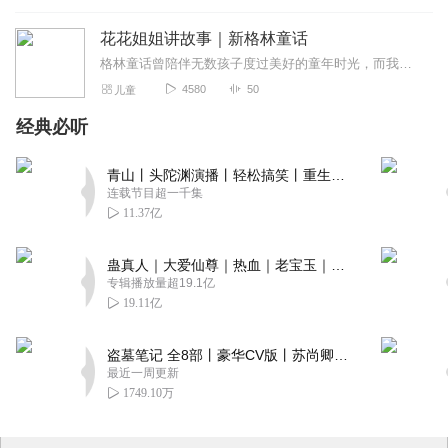
花花姐姐讲故事｜新格林童话
格林童话曾陪伴无数孩子度过美好的童年时光，而我们的《新格林童话》，每一个故事都经过精心打磨，保留了格林童话的魔法与魅力，让孩子们体会到勇敢与坚持的力量，像拇指姑...
4580
50
儿童
经典必听
青山丨头陀渊演播丨轻松搞笑丨重生穿越丨古代权谋丨VIP免费 | 多人有声剧
连载节目超一千集
11.37亿
蛊真人｜大爱仙尊｜热血｜老宝玉｜多人VIP免费有声剧
专辑播放量超19.1亿
19.11亿
盗墓笔记 全8部丨豪华CV版丨苏尚卿&边江 领衔 多人有声剧丨冠声文化丨南派三叔
最近一周更新
1749.10万