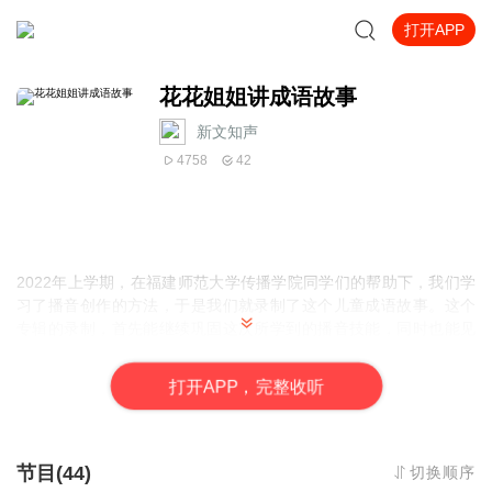
打开APP
花花姐姐讲成语故事
新文知声
4758
42
2022年上学期，在福建师范大学传播学院同学们的帮助下，我们学
习了播音创作的方法，于是我们就录制了这个儿童成语故事。这个
专辑的录制，首先能继续巩固这次所学到的播音技能，同时也能见
证我们和福师大传院在这个学期的成长。更希望能借用自己所学的
播音知识将中国的传统文化通过声波传递给下一代小小朋友们。
打
开
A
P
P，完整收听
每天晚上八点更新一集！
节目(44)
切换顺序