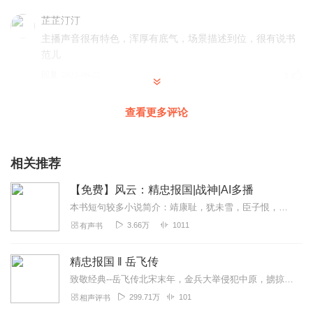
芷芷汀汀
主播声音很有特色，浑厚有底气，场景描述到位，很有说书
范儿
回复
2022-06-22
3
秋雨留声
查看更多评论
欣赏这类小说，主播大大声音好有气势！非常优秀，好作
品，必须听起来！
相关推荐
回复
2022-06-22
3
【免费】风云：精忠报国|战神|AI多播
999tmy
本书短句较多小说简介：靖康耻，犹未雪，臣子恨，何时灭?狼烟烽火并起，天下波谲动荡，就连江湖也是血雨腥风，是仗剑行侠拯救苍生，还是为报仇雪恨不惜出卖灵魂，一错再错...
这么好的历史题材的故事，非常的棒，主播演播也很到位，
3.66万
1011
有声书
喜欢！！！历史英雄题材是永远的热门！！！
回复
2022-06-22
3
精忠报国 ‖ 岳飞传
致敬经典--岳飞传北宋末年，金兵大举侵犯中原，掳掠了北宋徽宗、钦宗二帝，社会动荡不安，朝廷只得偏安江南，拥戴赵构（高宗）为帝。中原汤阴人氏岳飞精忠报国，在民间招...
苏冽丶
299.71万
101
相声评书
主播声音好听独特，辨识度高，人物塑造形象生动，故事演