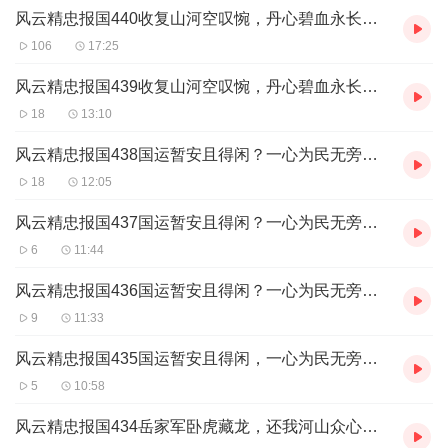
风云精忠报国440收复山河空叹惋，丹心碧血永长传（2）（完）
的负担，真是“妄耗百出，不可胜数。”诸多劣迹，崩塌而至，北宋气
数也将走向尽头。
106
17:25
蔡京仗着皇帝的恩宠与势力，大肆向赵佶讨好邀功，每年均派下属
吸血爪牙在江浙一带以“花石纲”的名义向朝廷进奉，江南四处可见拆
风云精忠报国439收复山河空叹惋，丹心碧血永长传（1）
墙破屋、洗劫一空。
18
13:10
当时史书如实写道：“民预是役者，中家悉破产，或鬻卖子女以贡其
需。风云本是两兄弟，本书以二人的成长经历为主线，以他们不同
风云精忠报国438国运暂安且得闲？一心为民无旁骛（4）
的遭遇为故事，善恶正邪只在一念之间，且品鉴本书带给大家的视
18
12:05
觉冲击与身临其境的紧张氛围，愿每一位心中的侠义不灭。
风云精忠报国437国运暂安且得闲？一心为民无旁骛（3）
欢迎喜欢听岳飞等民族英雄抗金历史故事，喜欢听京味儿评书范儿
6
11:44
讲故事的朋友们收听订阅！
风云精忠报国436国运暂安且得闲？一心为民无旁骛（2）
创作团队：
9
11:33
北冥先生（北冥先生声音工作室）演播1 男角色、指导和监制
风云精忠报国435国运暂安且得闲，一心为民无旁骛（1）
北冥先生简介：指导和监制的历史军事类专辑《汉家四百年》已上
架
5
10:58
具有20年播音主持教学沉淀，10年舞台剧表演经验，5年有声书演播
展现。非著名演诵家，非著名男一号演员非著名执行导演、非著名
风云精忠报国434岳家军卧虎藏龙，还我河山众心齐（7）
节目主持人。生活本就是一出连续剧，而你就是主角！无论你是