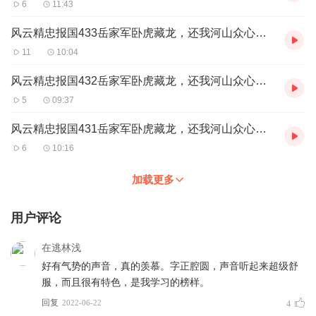
6
11:43
谁？向左，＂北冥先生＂带你演绎完美人生！向右，声音创作更将
使你生活富足！
风云精忠报国433岳家军卧虎藏龙，还我河山众心齐（6）
11
10:04
寻慧说书 演播2 旁白、女角色
寻慧说书简介：独
播的历史军事类专辑《汉家四百年》已上架
风云精忠报国432岳家军卧虎藏龙，还我河山众心齐（5）
生肖虎（第六个本命年），从心所欲不逾矩之演播菜鸟一枚。
5
09:37
风云精忠报国431岳家军卧虎藏龙，还我河山众心齐（4）
6
10:16
加载更多
用户评论
在逃林浅
好有气势的声音，真的羡慕。字正腔圆，声音听起来超级舒
服，而且很有特色，是我学习的榜样。
回复
2022-06-22
4