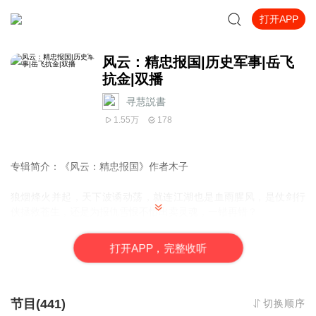
打开APP
风云：精忠报国|历史军事|岳飞
抗金|双播
寻慧説書
1.55万
178
专辑简介：《风云：精忠报国》作者木子
狼烟烽火并起，天下波谲动荡，就连江湖也是血雨腥风，是仗剑行
侠拯救苍生，还是为报仇雪恨不惜出卖灵魂，一错再错？
北宋宣和年间，赵佶在位，昏庸无道，淫逸无度，只知把心思放在
摆弄奇石花木，武墨弄瀚，丹青妙笔等之上，全无政通开明，一心
打
开
A
P
P，完整收听
治国之能，以至于身边宵小窃国之徒周旋身侧，听信蔡京、童贯、
王黼、梁师成、朱勔、李彦六贼沆濈一气，相互勾结，陷害忠良，
残害百姓，鱼肉苍生。内政上弹劾异己，排挤正直，对上阿谀逢
迎，跟风迎合；对外勾结外邦，贿赂番人，将收刮得来的民脂民膏
节目(441)
切换顺序
中饱私囊，或是用于逢迎取悦赵佶身上，大肆横政暴敛，增大农民