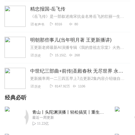
绎精彩纷呈，带入感强，给主播点赞！五星好评订阅哈！
精忠报国-岳飞传
回复
2022-06-22
3
《岳飞传》是一部叙述南宋抗金名将岳飞的壮丽一生的传奇小说，是古代英雄传奇小说中的经典作品之一。本书通过描写许多相互连接的小故事，生动地展现了两宋之际中原民众英勇...
8316
80
有声书
丁无雨
这满满的书味儿，听起来真是让人欲罢不能啊。佩服佩服。
明朝那些事儿(当年明月著 王更新播讲)
回复
2022-06-24
2
王更新老师最新AI演播专辑《我的曾祖左宗棠》火热更新中！从曾孙视角看帝国脊梁左宗棠的B面人生！【大咖推荐】明月的写作不仅笔锋活泼幽默，而且加进了自己的感悟，这就...
15.15亿
268
历史
清风王牌
主播演播得铿锵有力，气势如虹，故事环环相扣，非常好
中世纪三部曲+前传|圣殿春秋 无尽世界 永恒火焰 暗夜与黎明|惠天言亮解读版
听。一开口就知道是老说书人了，幸运地发现了一名宝藏主
播，真是太好了。祝主播专辑大火～
更新频率周一二三四五早上7点更新2集内容介绍做自己喜欢的事，直到世界为你改变。言亮、惠天，为你解读世界级畅销IP--肯·福莱特《中世纪三部曲》+前传《暗夜与...
8147.92万
1106
历史
回复
2022-06-24
2
经典必听
围炉捧酒夜听雪
这是我最佩服的一位前辈了，讲的是真好啊！期待着您多多
青山丨头陀渊演播丨轻松搞笑丨重生穿越丨古代权谋丨VIP免费 | 多人有声剧
更新，我们好向您学习。
最近一周更新
11.22亿
回复
2022-06-24
2