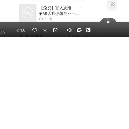
【免费】富人思维——
有钱人和你想的不一样|
个人成长
5.9万
x
1.0
:00
相关推荐
换一批
世界未解之谜
声匠传音
中国民间故事汇
中国民间故事汇
《前世今生》
大妞儿姝彤
鱼叔怪谈：百大神秘惊
悚实录