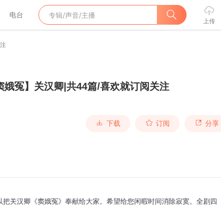
电台
上传
关注
窦娥冤】关汉卿|共44篇/喜欢就订阅关注
下载
订阅
分享
以把关汉卿《窦娥冤》奉献给大家。希望给您闲暇时间消除寂寞。全剧四