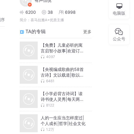
有声怡悦
6200
38
6998
电脑版
倒序
简介：
喜马拉雅A+优质主播
TA的专辑
更多
公众号
【免费】儿童必听的寓
言启智小故事|欢迎订
阅|AI
4097
【央视编成歌曲的58首
古诗】文以载道|歌以咏
志
6461
【小学必背古诗词】读
诗书使人灵秀|每天两分
钟
8122
人的一生应当怎样度过|
个人成长|哲学|社会文化
1.2万