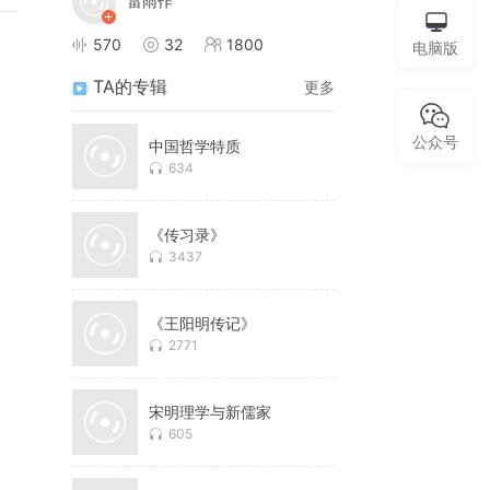
雷雨作
570
32
1800
电脑版
TA的专辑
更多
公众号
中国哲学特质
634
《传习录》
3437
《王阳明传记》
2771
宋明理学与新儒家
605