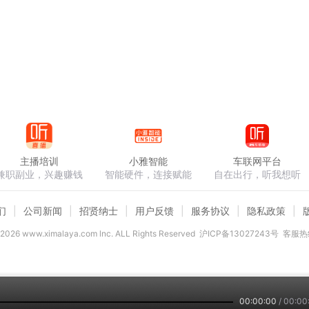
主播培训
小雅智能
车联网平台
兼职副业，兴趣赚钱
智能硬件，连接赋能
自在出行，听我想听
们
公司新闻
招贤纳士
用户反馈
服务协议
隐私政策
2026
www.ximalaya.com lnc. ALL Rights Reserved
沪ICP备13027243号
客服热线
00:00:00
/
00:00