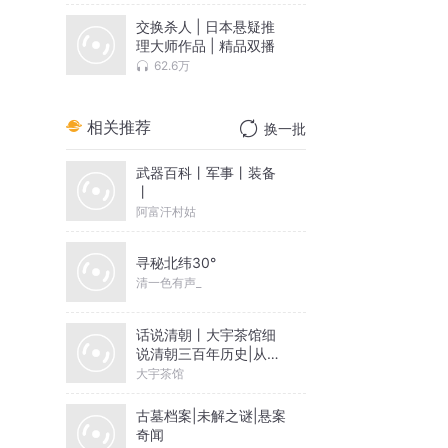
交换杀人 | 日本悬疑推
理大师作品 | 精品双播
62.6万
相关推荐
换一批
武器百科丨军事丨装备
丨
阿富汗村姑
寻秘北纬30°
清一色有声_
话说清朝丨大宇茶馆细
说清朝三百年历史|从努
尔哈赤到末代皇帝溥仪|
大宇茶馆
康熙雍正乾隆
古墓档案|未解之谜|悬案
奇闻