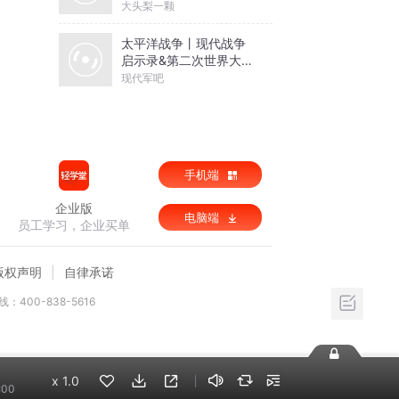
大头梨一颗
太平洋战争丨现代战争
启示录&第二次世界大战
实录
现代军吧
手机端
企业版
电脑端
员工学习，企业买单
版权声明
自律承诺
：400-838-5616
x
1.0
:00