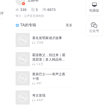
北燕Fei
339
5
6673
电脑版
倒序
简介：
让声音充满色彩
TA的专辑
更多
公众号
著名发明家成才故事
1048
霸道教父，别过来｜霸
道甜宠｜多人精品有声
剧
1.4万
黄泉巴士——有声之夜
十强
467
考古发现
4441