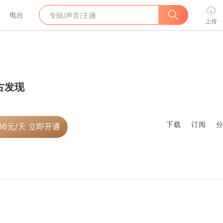
电台
上传
古发现
下载
订阅
36
元/天 立即开通