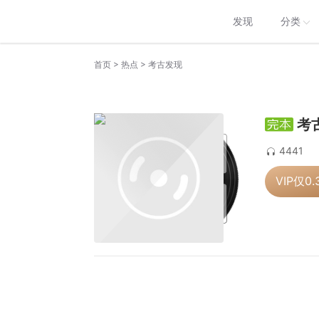
发现
分类
>
>
首页
热点
考古发现
考
4441
VIP仅
0.