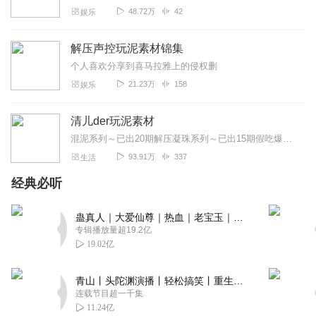
哇⊙ω⊙好棒ヾ ^_^♪好棒aaa
48.72万
42
娱乐
回复
2022-09-25
3
解压声控玩泥素材锦集
Fine_19
个人喜欢分享到喜马拉雅上的侵权删
～～互粉私信～～ ～～～必回～～～ ～～～小姐姐～～ ～
21.23万
158
娱乐
～兄弟们～～
～处互都可
互，小号回 24小时内必回！
互粉互粉互粉！！！ 不回你可以取关
绝对诚信！
充
清儿der玩泥素材
3000粉！ 我来互粉啦！ 关了就不要取，谢谢🙏🏻！ 谢谢
混泥系列～已出20期解压凝珠系列～已出15期假吃爆浆蛋糕系列～已出45期圣诞特辑系列～已出35期格子泥系列～已出10期冰山爆浆假水系列～已出5期蜜罐起泡记系列～...
了，谢谢了，3000有福利！！！ 希望可以达到
禁取
93.91万
337
生活
关，你取，我也取，取关＝以后不要联系了＝没有福利。
🈲取，旧粉勿，你先关，不要问我互不互，不
经典必听
论男女老少，粉多粉少，慕不在乎🙏🏻🙏🏻 福利：美图多
多，赞你的动态⋯⋯不是每天都在线哈～，只要你私我，我
蛊真人｜大爱仙尊｜热血｜老宝玉｜多人VIP免费有声剧
当天就回
专辑播放量超19.2亿
19.02亿
回复
2022-08-29
3
青山丨头陀渊演播丨轻松搞笑丨重生穿越丨古代权谋丨VIP免费 | 多人有声剧
西瓜味的兔子
连载节目超一千集
虽然是非原创的，但是视频都非常的优质，为主播打call
11.24亿