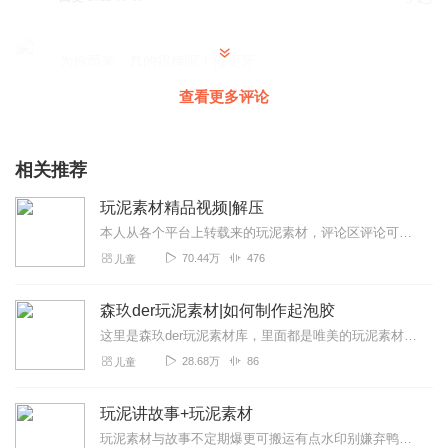
为你而来，真的很棒呢！催更牙
回复
2022-09-25
4
查看更多评论
几度雨停_星桃
喜欢就是喜欢，没有理由的啦。
相关推荐
回复
2022-09-17
4
玩泥素材精品视频|解压
本人从各个平台上转载来的玩泥素材，评论区评论可抱走。各种史莱姆图片展示↓...
2025_冬儿陪梦汐跨年
70.44万
476
儿童
社长的专辑必须支持，有些超赞哦
回复
2022-10-07
3
森玖der玩泥素材|如何制作起泡胶
这里是森玖der玩泥素材库，里面都是唯美的玩泥素材哦.非常优质.也非常的声控解压.快来观看吧！求喜马大大给点流量！偶尔也会更新，如何制作起泡胶的哦
Gryffindor找球手
28.68万
86
儿童
太好听了了！！！！！！
回复
2022-10-02
3
玩泥讲故事+玩泥素材
玩泥素材与故事不定期爆更可搬运有点水印别嫌弃鸭每日至少更1集