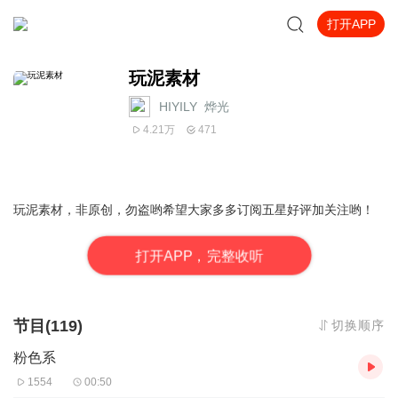
打开APP
玩泥素材
HIYILY_烨光
4.21万
471
玩泥素材，非原创，勿盗哟希望大家多多订阅五星好评加关注哟！
打
开
A
P
P，完整收听
节目(119)
切换顺序
粉色系
1554
00:50