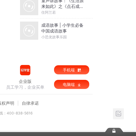
童声讲故事：《生活原
来如此》之《点石成
金》
住阿兰若
成语故事 | 小学生必备
中国成语故事
小恐龙故事乐园
手机端
企业版
电脑端
员工学习，企业买单
版权声明
自律承诺
：400-838-5616