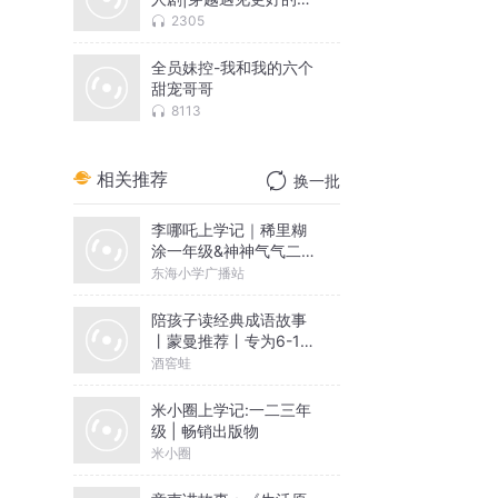
己
2305
全员妹控-我和我的六个
甜宠哥哥
8113
相关推荐
换一批
李哪吒上学记｜稀里糊
涂一年级&神神气气二年
级
东海小学广播站
陪孩子读经典成语故事
丨蒙曼推荐丨专为6-12
岁孩子编写
酒窖蛙
米小圈上学记:一二三年
级 | 畅销出版物
米小圈