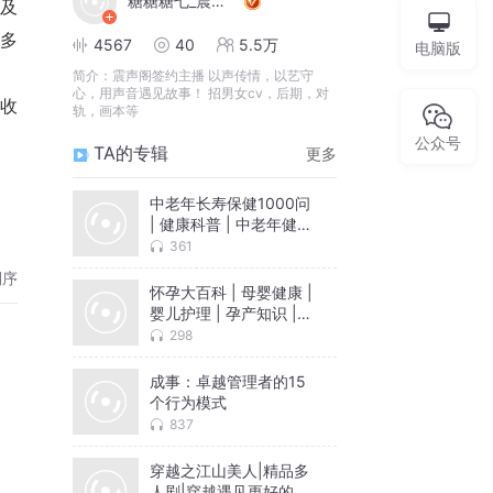
糖糖糖七_震声阁
及
多
4567
40
5.5万
电脑版
简介：
震声阁签约主播 以声传情，以艺守
心，用声音遇见故事！ 招男女cv，后期，对
轨，画本等
公众号
TA的专辑
更多
中老年长寿保健1000问
| 健康科普 | 中老年健康
| 抗衰老 | 延年益寿 | 养
361
生方法
倒序
怀孕大百科 | 母婴健康 |
婴儿护理 | 孕产知识 |
科学备孕 | 分娩准备 |
298
孕妈必听
成事：卓越管理者的15
个行为模式
837
穿越之江山美人|精品多
人剧|穿越遇见更好的自