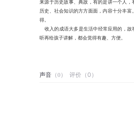
来源于历史故事、典故，有的是讲一个人，
历史、社会知识的方方面面，内容十分丰富
得。
    收入的成语大多是生活中经常应用的，故事也多为大家喜闻乐见。本专辑不论是儿童自己收听，还是家长收
听再给孩子讲解，都会觉得有趣、方便。
评价
（
0
）
声音
（
0
）