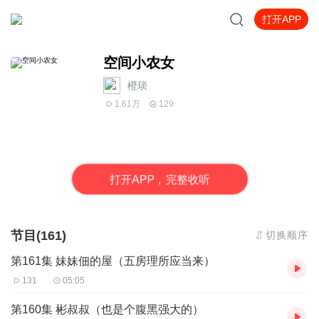
打开APP
空间小农女
橙琰
1.61万
129
打
开
A
P
P，完整收听
节目(161)
切换顺序
第161集 妹妹佃的屋（五房理所应当来）
131
05:05
第160集 彬叔叔（也是个腹黑强大的）