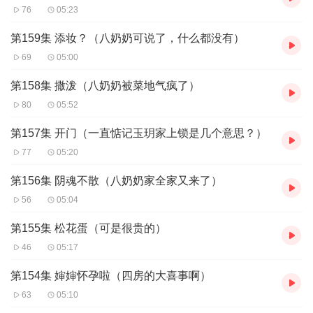
76
05:23
第159集 添妆？（八奶奶可说了，什么都没有）
69
05:00
第158集 撒泼（八奶奶被菜地气疯了）
80
05:52
第157集 开门（一直惦记玉玥家上锁是几个意思？）
77
05:20
第156集 阴魂不散（八奶奶家全家又来了）
56
05:04
第155集 松花蛋（可是很贵的）
46
05:17
第154集 婶婶怀孕啦（四房的大喜事啊）
63
05:10