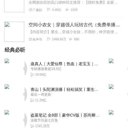
全网都在听的高口碑种田文推荐：【限时免费】农家小福女|姣姣兮郁雨竹|全网最快寒门大俗人|姣姣兮杜骁|萌宝女强古言爽文魏晋干饭人未删减全网最快|农家小福...
3.45亿
2159
广播剧
空间小农女｜穿越强人玩转古代（免费单播）
【内容简介】重生，穿成小女娃，不用吵，睁开眼便分了家，还附带个灵液、灵泉的空间！赚大发了！各种极品必须的装备！不过，可不可以不要这么多啊！渣爹、后娘的娃太可怜！...
1456.65万
690
有声书
经典必听
蛊真人｜大爱仙尊｜热血｜老宝玉｜多人VIP免费有声剧
专辑播放量超19.5亿
19.06亿
青山丨头陀渊演播丨轻松搞笑丨重生穿越丨古代权谋丨VIP免费 | 多人有声剧
最近一周更新
11.29亿
盗墓笔记 全8部丨豪华CV版丨苏尚卿&边江 领衔 多人有声剧丨冠声文化丨南派三叔
连载节目超七百集
1545.28万