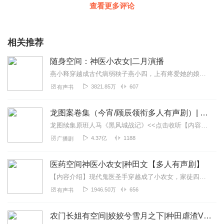
查看更多评论
相关推荐
随身空间：神医小农女|二月演播
燕小释穿越成古代病弱秧子燕小四，上有疼爱她的娘亲，还有三个视她如宝的姐姐。可娘亲唤她儿子，三个姐姐唤她四弟。她何时成了男人？伸手一摸，好在该有的都有。家徒四壁，...
3821.85万
607
有声书
龙图案卷集（今宵/顾辰领衔多人有声剧）| 探案
龙图续集原班人马《黑风城战记》<<点击收听【内容简介】《龙图案卷集》是由耳雅根据古典名著《三侠五义》（又叫七五）改编所写的网络小说，主要讲述的是鼠（白玉堂）...
4.37亿
1188
广播剧
医药空间神医小农女|种田文【多人有声剧】
【内容介绍】现代鬼医圣手穿越成了小农女，家徒四壁穷困潦倒，握握小拳头，赚钱要紧。意外从山上捡来个男人，从此被缠上，其曰：“看光本世子的身子，就得负责！”某人：“...
1946.50万
656
有声书
农门长姐有空间|姣姣兮雪月之下|种田虐渣VIP免费