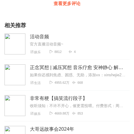
查看更多评论
相关推荐
活动音频
官方直播活动音频~
8812
4
娱乐
正念冥想 | 减压冥想 音乐疗愈 安神静心 解郁降噪
如果你还感到焦虑、困惑、无助，添加vx：xinshejie2018、vx公众号：宣萱心伴，与主播宣萱开启心灵交流之旅，共建温暖的精神家园！如果你喜欢我的内容，请...
4955.62万
668
生活
非常有梗【搞笑流行段子】
收听须知：不许不开心，催更需投喂。付费形式：周一付费更新，周四免费更新。不定期加更。会员免费听，或单期2.99元订购听（二选一即可）！本节目由喜马拉雅独家出品说...
4669.88万
853
娱乐
大哥远故事会2024年