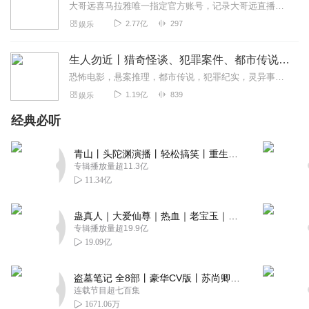
大哥远喜马拉雅唯一指定官方账号，记录大哥远直播时讲述每段故事会，用最接地气的东北话带你身临其境走进每一段故事会，你笑了就行，不要纠结故事的真实性。故事消失的就是...
2.77亿
297
娱乐
生人勿近丨猎奇怪谈、犯罪案件、都市传说、未解之谜
恐怖电影，悬案推理，都市传说，犯罪纪实，灵异事件，自然灾难，未解之谜。＞＞点击加入西米团，从一桩桩奇闻异录中，窥探人性的善恶。这里没有刻意的语气渲染，也没有凭空...
1.19亿
839
娱乐
经典必听
青山丨头陀渊演播丨轻松搞笑丨重生穿越丨古代权谋丨VIP免费 | 多人有声剧
专辑播放量超11.3亿
11.34亿
蛊真人｜大爱仙尊｜热血｜老宝玉｜多人VIP免费有声剧
专辑播放量超19.9亿
19.09亿
盗墓笔记 全8部丨豪华CV版丨苏尚卿&边江 领衔 多人有声剧丨冠声文化丨南派三叔
连载节目超七百集
1671.06万