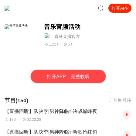
打开APP
音乐官频活动
喜马直播官方
1.22万
53
打
开
A
P
P，完整收听
节目(150)
切换顺序
【直播回听】队决季|男神降临✨决战巅峰夜
136
02:23:28
【直播回听】队决季|男神降临✨听歌抢红包