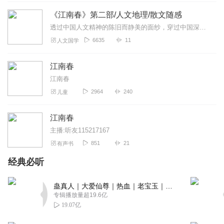
菜静好
《江南春》第二部/人文地理/散文随感
故事吸引人，不愧是获得诺贝尔奖的作品，主播演绎精彩，
透过中国人文精神的陈旧而静美的面纱，穿过中国深厚而广阔的历史文化长河，蓦然回眸，我们实际上已经察觉到，无论是灿烂的荣光，还是沉重的耻辱，中国文化最动人之处，是人...
值得追更，很期待后边故事内容的更新呢
6635
11
人文国学
回复
2022-08-01
6
江南春
星越森宇
江南春
推荐指数：✩✩✩✩✩ 专辑制作相当用心，主播的讲述很有带
2964
240
儿童
入感，很有吸引力，演播精彩，是个值得推荐的作品，为你
点赞，加油噢！
江南春
回复
2022-08-04
5
主播:听友115217167
851
21
有声书
q小狐狸
经典必听
主播声音很好听，很有画面感，演播的很流畅，专辑内容很
丰富啊，很值得回味，订阅加好评了，期待更新哦👍👍👍
蛊真人｜大爱仙尊｜热血｜老宝玉｜多人VIP免费有声剧
回复
2022-08-04
5
专辑播放量超19.6亿
19.07亿
追梦叶语