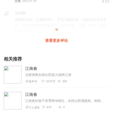
回复
2022-07-19
8
花绚卿
很棒的专辑，主播很用心，声音清脆悦耳，专辑内容丰富多
彩，讲述感和画面感都很强，值得收藏、订阅、推荐。期待
更好的作品，加油！
回复
2022-08-04
7
查看更多评论
梦中小乐
不愧是诺贝达文学奖获奖作品，文笔清新流畅，用白描的手
相关推荐
法，展示了30 年代中国农民的生活。主播青衫播讲演绎的相
江南春
得益彰，和原作风格丝丝相扣，相得益彰。订阅了！
沈家闺阁女踏出院墙入锦绣江湖
回复
2022-08-03
7
10.67万
320
有声书
繁星未央
江南春
主播讲述的很好，很有代入感，声音沉稳，很不错的专辑，
主播很适合播讲经典文学，期待您的更多作品！
江南春杜牧千里莺啼绿映红，水村山郭酒旗风。南朝四百八十寺，多少楼台烟雨中。创作背景：唐文宗大和七年（833）春，杜牧奉幕主沈传师之命，由宣州...
674
4
个人成长
回复
2022-08-02
6