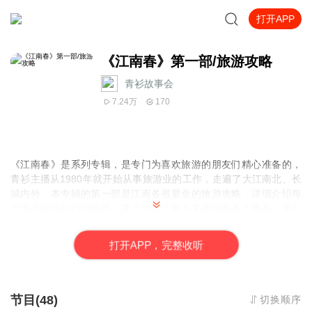
打开APP
《江南春》第一部/旅游攻略
青衫故事会
7.24万
170
《江南春》是系列专辑，是专门为喜欢旅游的朋友们精心准备的，
青衫主播从1980年就开始从事旅游业的工作，走遍了大江南北、长
城内外，本专辑的第一部是江南各省最全的旅游攻略，详细介绍每
个地方的吃住行游购娱。第二部是
江南人文地理和名人典故
。第三
部
精心制作了江南每个景点的实景语音导游词，您带着耳机边听边
玩，不走冤枉路，聆听最专业和幽默风趣的导游词。
欢迎您的订阅
打
开
A
P
P，完整收听
和关注！
节目(48)
切换顺序