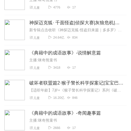
4776
17
儿童
神探迈克狐· 千面怪盗|侦探大赛|灰狼危机|多多罗
新专辑点击收听《神探迈克狐·怪盗归来篇｜多多罗》！！！>>>点击进入主播橱窗购买《神探迈克狐》系列图书吧!<<<多多罗故事【点击前往】收听多多罗其他好玩有趣的故...
24.64亿
834
儿童
《典籍中的成语故事》-说情解意篇
主播:咪奇熊童书
3418
17
儿童
破坏者联盟篇2·猴子警长科学探案记|宝宝巴士故事
【适听年龄】7岁+《猴子警长科学探案记》系列《破坏者联盟篇1·猴子警长科学探案记》>>>《破坏者联盟篇2·猴子警长科学探案记》>>>《破坏者联盟篇3·猴子警长科...
16.20亿
846
儿童
《典籍中的成语故事》-奇闻趣事篇
主播:咪奇熊童书
2666
17
儿童