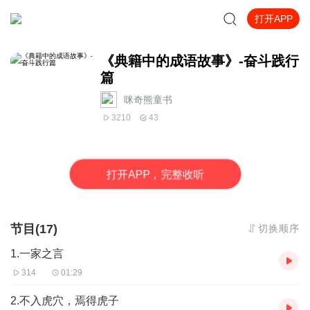
打开APP
《典籍中的成语故事》-奋斗践行
篇
咪奇熊童书
3210
43
打
开
A
P
P，完整收听
节目(17)
切换顺序
1.一家之言
314
01:29
2.不入虎穴，焉得虎子