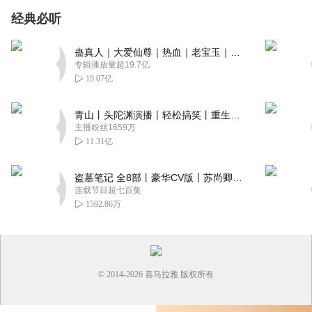
经典必听
蛊真人｜大爱仙尊｜热血｜老宝玉｜多人VIP免费有声剧
专辑播放量超19.7亿
19.07亿
青山丨头陀渊演播丨轻松搞笑丨重生穿越丨古代权谋丨VIP免费 | 多人有声剧
主播粉丝1659万
11.31亿
盗墓笔记 全8部丨豪华CV版丨苏尚卿&边江 领衔 多人有声剧丨冠声文化丨南派三叔
连载节目超七百集
1592.86万
© 2014-
2026
喜马拉雅 版权所有