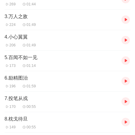
269
01:44
3.万人之敌
224
01:49
4.小心翼翼
206
01:49
5.百闻不如一见
173
01:14
6.励精图治
196
01:59
7.投笔从戎
170
00:55
8.枕戈待旦
149
00:55