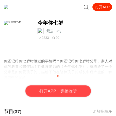
打开APP
今年你七岁
紫云Lucy
2833
20
你还记得你七岁时做过的事情吗？你还记得你七岁时父母、亲人对
你的教育和陪伴吗？刘健屏老师的《今年你七岁》，就描绘了一个
父亲是如何爱孩子的，描绘了他在陪伴孩子的成长中所产生的一种
焦虑中的父爱。
书中说：人都是从童年走过来的。一旦跨过了童年，尤其到了成
年，自以为“成熟”了，身后就有形无形地和童年划下了一道沟壑，要
打
开
A
P
P，完整收听
填平这道沟壑，沟通成人和孩童两个世界，却成了一件极为艰难的
事。作者道出了我们很多家长、老师在面对孩子时的自相矛盾以及
焦虑不安，也体现了家长无法言说的对孩子的爱。
这本书代表了一代人，写出了八十年代年轻父母的普遍性，当今天
节目(37)
切换顺序
八零后也都已经是壹零后的父母时，恰恰也面临着当初自己父母的