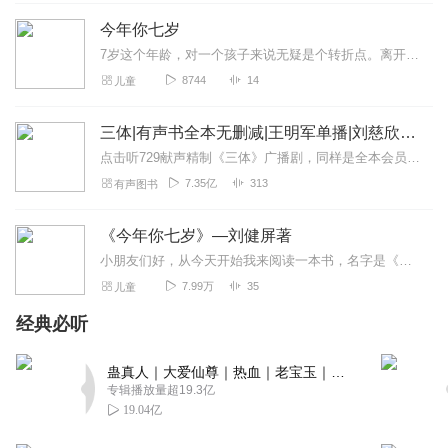
今年你七岁
7岁这个年龄，对一个孩子来说无疑是个转折点。离开了以游戏为主的幼儿园，跨进了以学习为主的校门；摆脱了阿姨的整日庇护，开始了相对独立的崭新生活……他们会碰到一些什...
8744
14
儿童
三体|有声书全本无删减|王明军单播|刘慈欣原著
点击听729献声精制《三体》广播剧，同样是全本会员免费畅听，快来感受声音大戏的魅力！【购买须知】1、本作品部分集数为免费试听。2、版权归原作者所有，严禁翻录成任...
7.35亿
313
有声图书
《今年你七岁》—刘健屏著
小朋友们好，从今天开始我来阅读一本书，名字是《今年你七岁》，这是一位爸爸从儿子七岁生日那天开始为儿子写的日记，记录了儿子在上小学一年级时的成长经历，还有爸爸同儿...
7.99万
35
儿童
经典必听
蛊真人｜大爱仙尊｜热血｜老宝玉｜多人VIP免费有声剧
专辑播放量超19.3亿
19.04亿