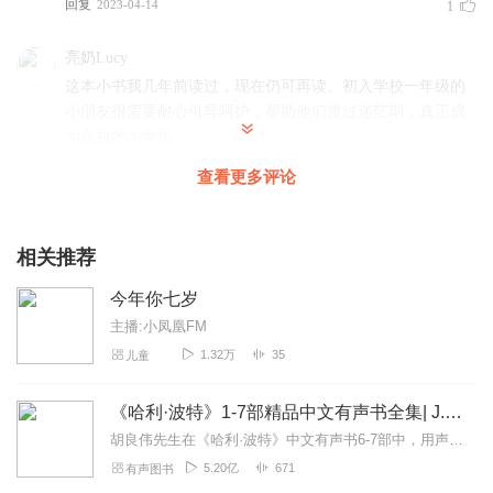
回复
2023-04-14
1
亮奶Lucy
这本小书我几年前读过，现在仍可再读。初入学校一年级的
小朋友很需要耐心引导呵护，帮助他们渡过迷茫期，真正成
为合格的小学生。
回复
2022-11-19
1
查看更多评论
卡迩
小朋友喜欢听，应该多些儿童节目。
相关推荐
回复
2022-11-19
0
今年你七岁
主播:小凤凰FM
1.32万
35
儿童
《哈利·波特》1-7部精品中文有声书全集| J.K.罗琳原著，光合积木演播
胡良伟先生在《哈利·波特》中文有声书6-7部中，用声音带领着大家继续魔法之旅。为保证作品的一致性，给大家带来完整的魔法体验，我们与版权方PottermoreP...
5.20亿
671
有声图书