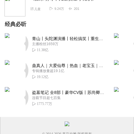
9.24万
201
儿童
经典必听
青山丨头陀渊演播丨轻松搞笑丨重生穿越丨古代权谋丨VIP免费 | 多人有声剧
主播粉丝1659万
11.38亿
蛊真人｜大爱仙尊｜热血｜老宝玉｜多人VIP免费有声剧
专辑播放量超19.1亿
19.12亿
盗墓笔记 全8部丨豪华CV版丨苏尚卿&边江 领衔 多人有声剧丨冠声文化丨南派三叔
连载节目超七百集
1775.77万