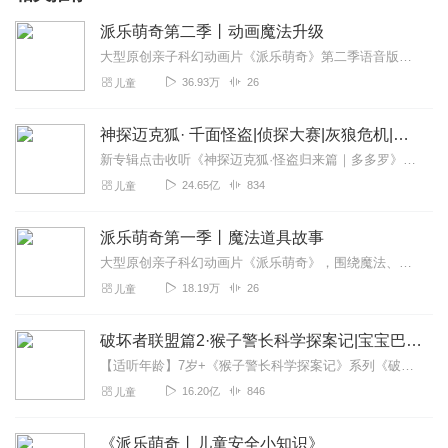
派乐萌奇第二季丨动画魔法升级
大型原创亲子科幻动画片《派乐萌奇》第二季语音版全面升级，给孩子带来更好的“耳朵版动画片”。精选贴近孩子生活与人际交往的日常场景，用魔法心愿道具实现孩子“小小心愿...
36.93万
26
儿童
神探迈克狐· 千面怪盗|侦探大赛|灰狼危机|多多罗
新专辑点击收听《神探迈克狐·怪盗归来篇｜多多罗》！！！>>>点击进入主播橱窗购买《神探迈克狐》系列图书吧!<<<多多罗故事【点击前往】收听多多罗其他好玩有趣的故...
24.65亿
834
儿童
派乐萌奇第一季丨魔法道具故事
大型原创亲子科幻动画片《派乐萌奇》，围绕魔法、友谊、陪伴，家庭等主题，描述了来自多萌星系的外星小红人“萌奇”和地球上的小男孩“满满”在一起发生的奇幻故事。童趣多...
18.19万
26
儿童
破坏者联盟篇2·猴子警长科学探案记|宝宝巴士故事
【适听年龄】7岁+《猴子警长科学探案记》系列《破坏者联盟篇1·猴子警长科学探案记》>>>《破坏者联盟篇2·猴子警长科学探案记》>>>《破坏者联盟篇3·猴子警长科...
16.20亿
846
儿童
《派乐萌奇丨儿童安全小知识》