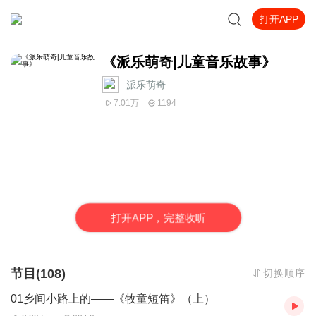
打开APP
《派乐萌奇|儿童音乐故事》
派乐萌奇
7.01万
1194
打
开
A
P
P，完整收听
节目(108)
切换顺序
01乡间小路上的——《牧童短笛》（上）