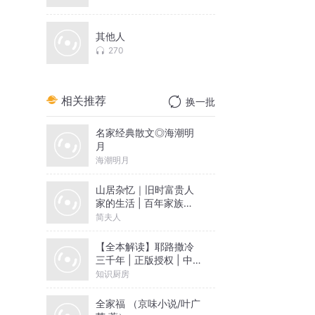
其他人
270
相关推荐
换一批
名家经典散文◎海潮明
月
海潮明月
山居杂忆｜旧时富贵人
家的生活 | 百年家族记
忆
简夫人
【全本解读】耶路撒冷
三千年 | 正版授权 | 中
东 | 巴以冲突 | 巴勒斯
知识厨房
坦 | 以色列 | 文津奖 |
知识厨房
全家福 （京味小说/叶广