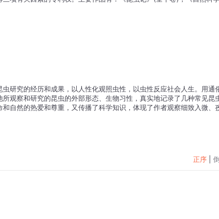
事昆⾍研究的经历和成果，以⼈性化观照⾍性，以⾍性反应社会⼈⽣。⽤通
他所观察和研究的昆⾍的外部形态、⽣物习性，真实地记录了⼏种常见昆
命和⾃然的热爱和尊重，⼜传播了科学知识，体现了作者观察细致⼊微、
正序
|