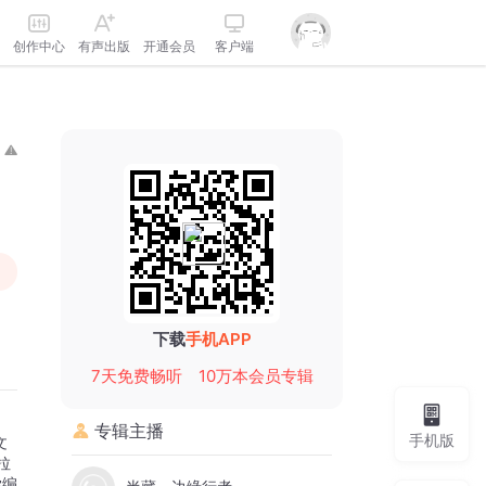
创作中心
有声出版
开通会员
客户端
下载
手机APP
7天免费畅听
10万本会员专辑
专辑主播
手机版
文
拉
学编