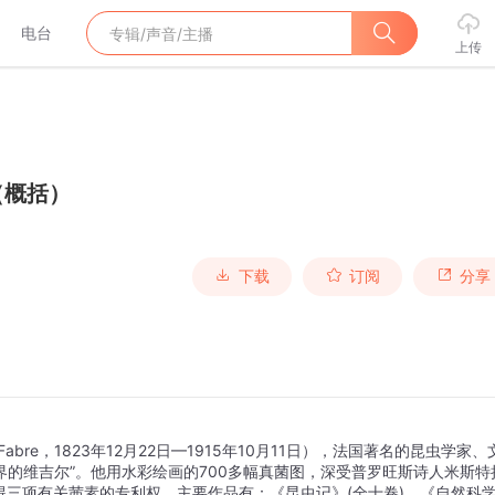
电台
上传
（概括）
下载
订阅
分享
imir Fabre，1823年12月22日—1915年10月11日），法国著名的昆虫学家、
界的维吉尔”。他用水彩绘画的700多幅真菌图，深受普罗旺斯诗人米斯特
三项有关茜素的专利权。主要作品有：《昆虫记》(全十卷)，《自然科