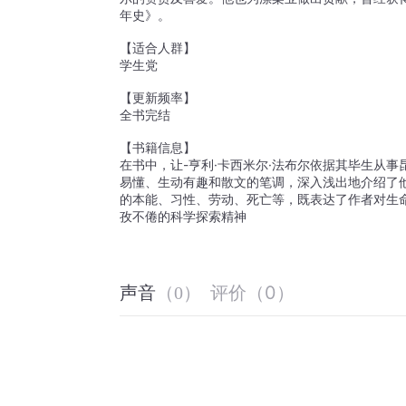
年史》。
【适合人群】
学生党
【更新频率】
全书完结
【书籍信息】
在书中，让-亨利·卡西⽶尔·法布尔依据其毕⽣从
易懂、⽣动有趣和散⽂的笔调，深⼊浅出地介绍了
的本能、习性、劳动、死亡等，既表达了作者对⽣
孜不倦的科学探索精神
评价
（
0
）
声音
（
0
）