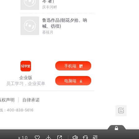
芩 著）
庆丰河畔
鲁迅作品(朝花夕拾、呐
喊、彷徨)
慕筱月
手机端
企业版
电脑端
员工学习，企业买单
版权声明
自律承诺
：400-838-5616
x
1.0