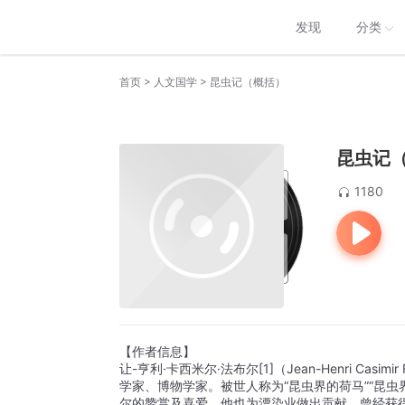
发现
分类
>
>
首页
人文国学
昆虫记（概括）
昆虫记
1180
【作者信息】
让-亨利·卡西米尔·法布尔[1]（Jean-Henri Cas
学家、博物学家。被世人称为“昆虫界的荷马”“昆虫
尔的赞赏及喜爱。他也为漂染业做出贡献，曾经获得