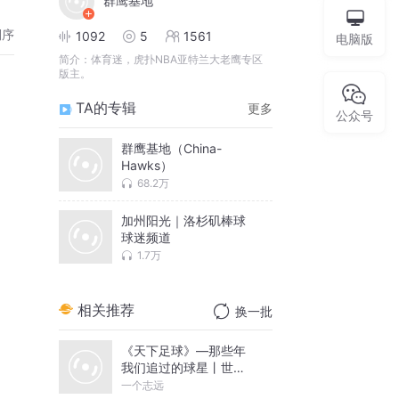
群鹰基地
倒序
1092
5
1561
电脑版
简介：
体育迷，虎扑NBA亚特兰大老鹰专区
版主。
TA的专辑
更多
公众号
群鹰基地（China-
Hawks）
68.2万
加州阳光｜洛杉矶棒球
球迷频道
1.7万
相关推荐
换一批
《天下足球》—那些年
我们追过的球星丨世界
杯
一个志远