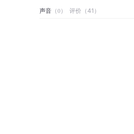
评价
（
41
）
声音
（
0
）