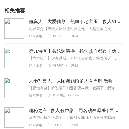
相关推荐
蛊真人｜大爱仙尊｜热血｜老宝玉｜多人VIP免费有声剧
内容简介【黑暗文反派流封神之作】人是万物之灵，蛊是天地真精。一个穿越者不断重生的故事。一个养蛊、炼蛊、用蛊的奇特世界。配音组（男角色）老宝玉旁白...
19.05亿
3434
有声书
第九特区丨头陀渊演播丨搞笑热血都市丨伪戒丨VIP免费多人有声剧
【内容简介】灾变过后，大地满目疮痍。粮食匮乏，资源紧俏，局势混乱……一位从待规划区杀出来的青年，背对着漫天黄沙，孤身来到九区谋生，却不曾想偶然结识三五好友，一念...
44.35亿
2813
有声书
大奉打更人丨头陀渊领衔多人有声剧|畅听全集|王鹤棣、田曦薇主演影视剧原著|卖报小郎君
【冒泡有奖】听说杨千幻那厮要与我一较高下，我许七安要开始装叉了！快进入声音播放页戳下方输入框，冒个泡偷偷告诉我，我要用哪些诗词才能胜过他？说得好的，有赏！202...
110.59亿
1754
有声书
诡秘之主 | 多人有声剧丨同名动画原著 | 西幻克苏鲁 | 乌贼作品
蒸汽与机械的浪潮中，谁能触及非凡？历史和黑暗的迷雾里，又是谁在耳语？我从诡秘中醒来，睁眼看见这个世界：枪械，大炮，巨舰，飞空艇，差分机；魔药，占卜，诅咒，倒吊人...
23.49亿
2070
有声书