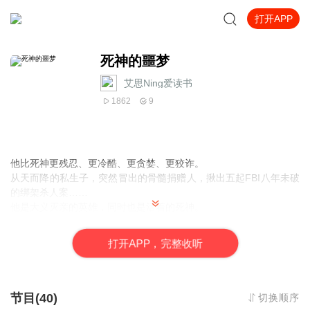
打开APP
死神的噩梦
艾思Ning爱读书
1862
9
他比死神更残忍、更冷酷、更贪婪、更狡诈。
从天而降的私生子，突然冒出的骨髓捐赠人，揪出五起FBI八年未破
的绑架杀人案……
他是大义灭亲的英雄，同时也是活着的死神。
打
开
A
P
P，完整收听
节目(40)
切换顺序