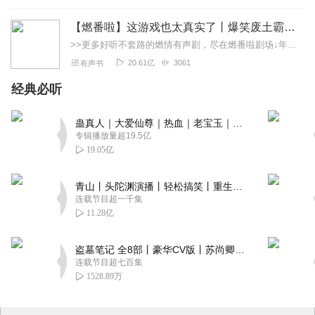
【燃番啦】这游戏也太真实了丨爆笑废土霸榜神作丨紫襟剧社制作
>>更多好听不套路的燃情有声剧，尽在燃番啦剧场↓年度重磅推荐本专辑为VIP免费专辑每天上午10点5集更新，订阅可以听到最新内容哦！每周抽一个专辑五星优质评论送...
20.61亿
3061
有声书
经典必听
蛊真人｜大爱仙尊｜热血｜老宝玉｜多人VIP免费有声剧
专辑播放量超19.5亿
19.05亿
青山丨头陀渊演播丨轻松搞笑丨重生穿越丨古代权谋丨VIP免费 | 多人有声剧
连载节目超一千集
11.28亿
盗墓笔记 全8部丨豪华CV版丨苏尚卿&边江 领衔 多人有声剧丨冠声文化丨南派三叔
连载节目超七百集
1528.89万