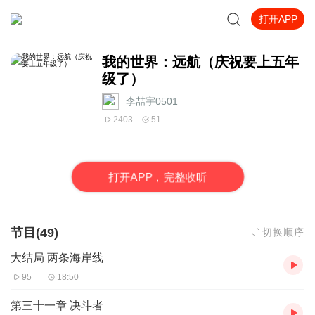
打开APP
我的世界：远航（庆祝要上五年
级了）
李喆宇0501
2403
51
打
开
A
P
P，完整收听
节目(49)
切换顺序
大结局 两条海岸线
95
18:50
第三十一章 决斗者