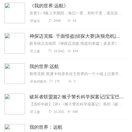
《我的世界:远航》
首更3～4集上学期间，每日一更，有时不更，请见谅日更2～3集不定时爆更呦～～分享？次或关注数量到1000或订阅量到100加更10集(分着加更，要不加更不过来...
2948
63
娱乐
神探迈克狐· 千面怪盗|侦探大赛|灰狼危机|多多罗
新专辑点击收听《神探迈克狐·怪盗归来篇｜多多罗》！！！>>>点击进入主播橱窗购买《神探迈克狐》系列图书吧!<<<多多罗故事【点击前往】收听多多罗其他好玩有趣的故...
24.64亿
834
儿童
我的世界:远航
斯塔克斯.斯通卡特原本在主世界的一个小镇上过着平平淡淡的日子。然而有一天，一群匪徒跟着他们的头领闯进庄园，把这里洗劫一空，还抓走了斯塔克斯。他被抛在怪物出没的孤...
175
4
有声图书
破坏者联盟篇2·猴子警长科学探案记|宝宝巴士故事
【适听年龄】7岁+《猴子警长科学探案记》系列《破坏者联盟篇1·猴子警长科学探案记》>>>《破坏者联盟篇2·猴子警长科学探案记》>>>《破坏者联盟篇3·猴子警长科...
16.20亿
846
儿童
我的世界：远航