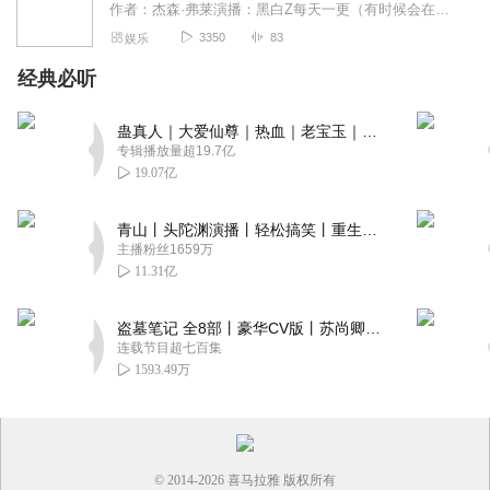
作者：杰森·弗莱演播：黑白Z每天一更（有时候会在原基础上暴更）“斯塔克斯，我知道他毁了你过去的生活，但不要再让他夺走你的未来。”
3350
83
娱乐
经典必听
蛊真人｜大爱仙尊｜热血｜老宝玉｜多人VIP免费有声剧
专辑播放量超19.7亿
19.07亿
青山丨头陀渊演播丨轻松搞笑丨重生穿越丨古代权谋丨VIP免费 | 多人有声剧
主播粉丝1659万
11.31亿
盗墓笔记 全8部丨豪华CV版丨苏尚卿&边江 领衔 多人有声剧丨冠声文化丨南派三叔
连载节目超七百集
1593.49万
© 2014-
2026
喜马拉雅 版权所有